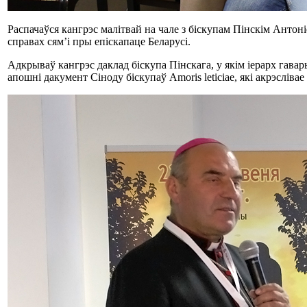
Распачаўся кангрэс малітвай на чале з біскупам Пінскім Антон
справах сям’і пры епіскапаце Беларусі.
Адкрываў кангрэс даклад біскупа Пінскага, у якім іерарх гава
апошні дакумент Сіноду біскупаў Amoris leticiae, які акрэсл