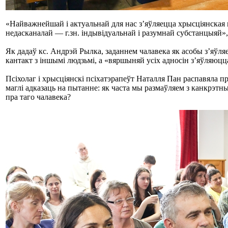
«Найважнейшай і актуальнай для нас з’яўляецца хрысціянская 
недасканалай — г.зн. індывідуальнай і разумнай субстанцыяй»
Як дадаў кс. Андрэй Рылка, заданнем чалавека як асобы з’яўляе
кантакт з іншымі людзьмі, а «вяршыняй усіх адносін з’яўляюцц
Псіхолаг і хрысціянскі псіхатэрапеўт Наталля Пан распавяла
маглі адказаць на пытанне: як часта мы размаўляем з канкрэтным
пра таго чалавека?