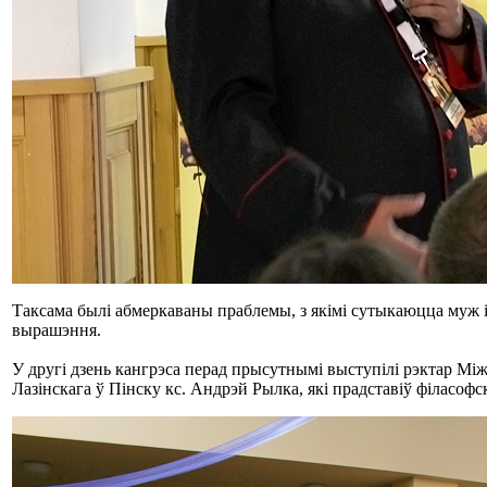
Таксама былі абмеркаваны праблемы, з якімі сутыкаюцца муж і
вырашэння.
У другі дзень кангрэса перад прысутнымі выступілі рэктар Мі
Лазінскага ў Пінску кс. Андрэй Рылка, які прадставіў філасоф