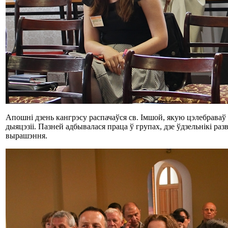
Апошні дзень кангрэсу распачаўся св. Імшой, якую цэлебраваў 
дыяцэзіі. Пазней адбывалася праца ў групах, дзе ўдзельнікі разв
вырашэння.