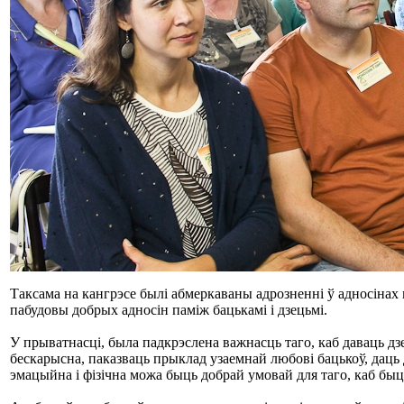
Таксама на кангрэсе былі абмеркаваны адрозненні ў адносіна
пабудовы добрых адносін паміж бацькамі і дзецьмі.
У прыватнасці, была падкрэслена важнасць таго, каб даваць дзе
бескарысна, паказваць прыклад узаемнай любові бацькоў, даць
эмацыйна і фізічна можа быць добрай умовай для таго, каб быц