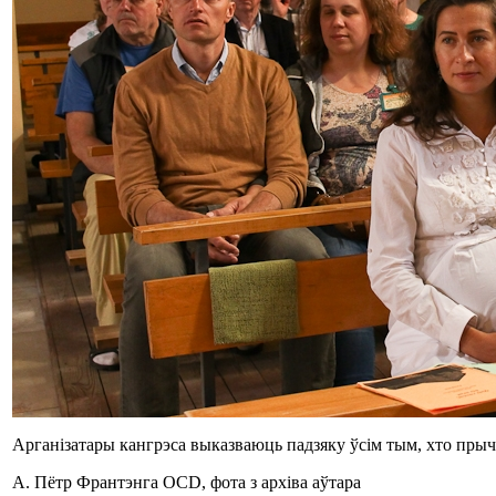
Арганізатары кангрэса выказваюць падзяку ўсім тым, хто прычы
А. Пётр Франтэнга OCD, фота з архіва аўтара