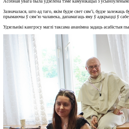
Асобная ўвага была ўдзелена тэме камунікацыі з усыноўленымі
Зазначалася, што ад таго, якім будзе свет сям’і, будзе залежаць
прымаючы ў сям’ю чалавека, дапамагаць яму ў адкрыцці ў сабе т
Удзельнікі кангрэсу маглі таксама ананімна задаць асабістыя п