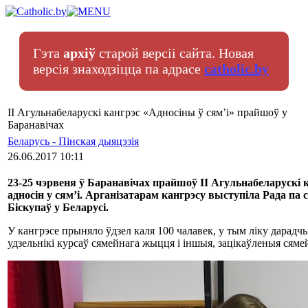
Гэта
архіў
старой версіі сайта. Новая
версія знаходзіцца па адрасе
catholic.by
ІІ Агульнабеларускі кангрэс «Адносіны ў сям’і» прайшоў у
Баранавічах
Беларусь - Пінская дыяцэзія
26.06.2017 10:11
23-25 чэрвеня ў Баранавічах прайшоў ІІ Агульнабеларускі
адносін у сям’і. Арганізатарам кангрэсу выступіла Рада па
Біскупаў у Беларусі.
У кангрэсе прыняло ўдзел каля 100 чалавек, у тым ліку дарад
удзельнікі курсаў сямейнага жыцця і іншыя, зацікаўленыя сям