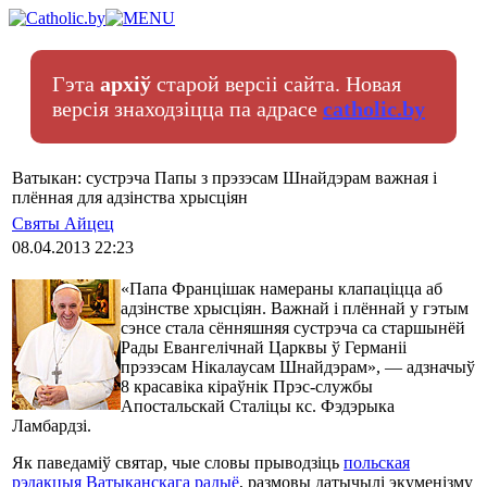
Гэта
архіў
старой версіі сайта. Новая
версія знаходзіцца па адрасе
catholic.by
Ватыкан: сустрэча Папы з прэзэсам Шнайдэрам важная і
плённая для адзінства хрысціян
Святы Айцец
08.04.2013 22:23
«Папа Францішак намераны клапаціцца аб
адзінстве хрысціян. Важнай і плённай у гэтым
сэнсе стала сённяшняя сустрэча са старшынёй
Рады Евангелічнай Царквы ў Германіі
прэзэсам Нікалаусам Шнайдэрам», — адзначыў
8 красавіка кіраўнік Прэс-службы
Апостальскай Сталіцы кс. Фэдэрыка
Ламбардзі.
Як паведаміў святар, чые словы прыводзіць
польская
рэдакцыя Ватыканскага радыё
, размовы датычылі экуменізму