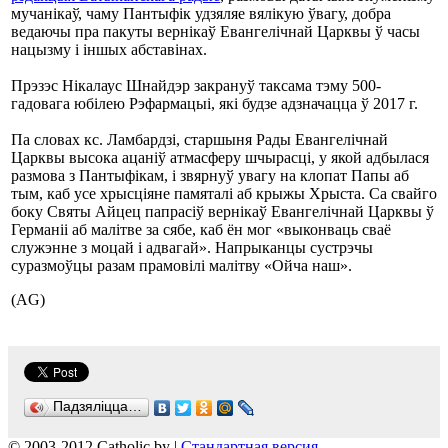
мучанікаў, чаму Пантыфік удзяляе вялікую ўвагу, добра
ведаючы пра пакуты вернікаў Евангелічнай Царквы ў часы
нацызму і іншых абставінах.
Прэзэс Нікалаус Шнайдэр закрануў таксама тэму 500-
гадовага юбілею Рэфармацыі, які будзе адзначацца ў 2017 г.
Па словах кс. Ламбардзі, старшыня Рады Евангелічнай
Царквы высока ацаніў атмасферу шчырасці, у якой адбылася
размова з Пантыфікам, і звярнуў увагу на клопат Папы аб
тым, каб усе хрысціяне памяталі аб крыжы Хрыста. Са свайго
боку Святы Айцец папрасіў вернікаў Евангелічнай Царквы ў
Германіі аб малітве за сябе, каб ён мог «выконваць сваё
служэнне з моцай і адвагай». Напрыканцы сустрэчы
суразмоўцы разам прамовілі малітву «Ойча наш».
(AG)
Падзяліцца…
© 2003-2012 Catholic.by |
Стандартная версия