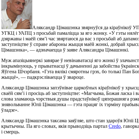
Аляксандр Цімашэнка звярнуўся да кіраўнікоў У
УГКЦ і УАПЦ з просьбай памаліцца за яго жонку. «У гэты нялёг
дзяржавы і маёй сям’і час звяртаюся да вас з просьбай аб дапам
заступніцтве ў справе абароны жыцця маёй жонкі, добрай хрысц
Цімашэнка», — адзначаецца ў заяве Аляксандра Цімашэнкі.
Муж апазіцыянеркі завярае ў невінаватасці яго жонкі ў злачынств
інкрымінуюць, у прыватнасці ў дачыненні да забойства ўкраінск
Яўгена Шчэрбаня. «Гэта вялікі смяротны грэх, бо толькі Пан Бог 
жыццё», — падкрэсліваецца ў звароце.
Аляксандр Цімашэнка запэўнівае царкоўных кіраўнікоў у хрысц
сваёй сям’і і просіць аб заступніцтве: «Магчыма, Божая ласка і 
слова зламаюць чэрствыя душы прадстаўнікоў цяперашняга рэжы
знявольванне Юліі Цімашэнка — гэта працяг іх тэрміну прабыв
ўладзе».
Аляксандр Цімашэнка таксама заяўляе, што стан здароўя Юліі Ц
крытычны. Па яго словах, якія прыводзіць партал
Credo
, гаворк
і смерць.