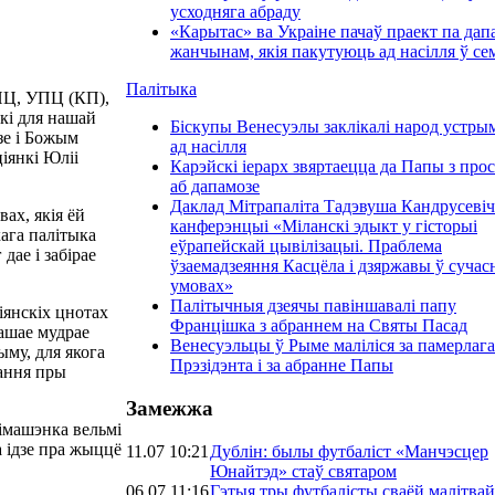
усходняга абраду
«Карытас» ва Украіне пачаў праект па дап
жанчынам, якія пакутуюць ад насілля ў се
Палітыка
ПЦ, УПЦ (КП),
кі для нашай
Біскупы Венесуэлы заклікалі народ устры
озе і Божым
ад насілля
іянкі Юліі
Карэйскі іерарх звяртаецца да Папы з про
аб дапамозе
Даклад Мiтрапаліта Тадэвуша Кандрусевіч
ах, якія ёй
канферэнцыі «Міланскі эдыкт у гісторыі
ага палітыка
еўрапейскай цывілізацыі. Праблема
дае і забірае
ўзаемадзеяння Касцёла і дзяржавы ў суча
умовах»
Палітычныя дзеячы павіншавалі папу
іянскіх цнотах
Францішка з абраннем на Святы Пасад
вашае мудрае
Венесуэльцы ў Рыме маліліся за памерлага
му, для якога
Прэзідэнта і за абранне Папы
ання пры
Замежжа
імашэнка вельмі
а ідзе пра жыццё
11.07 10:21
Дублін: былы футбаліст «Манчэсцер
Юнайтэд» стаў святаром
06.07 11:16
Гэтыя тры футбалісты сваёй малітвай