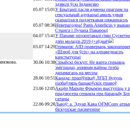
здзівілі ўсю Інданезію
05.07 15:01
У Брытаніі пасля адмены праграм па
сексуальнай адукацыі амаль удвая
скарацілася падлеткавая цяжарнасць
05.07 08:36
Неверагодна! Panis Angelicus у выкан
Стынга і Лучана Павароці
04.07 15:41
У Панаме прэзентавалі гімн Сусветн
дзён моладзі-2019 (+аўдыё)
03.07 14:29
Германія: AfD праверыць законапрае
«Шлюб для ўсіх» на адпаведнасць
канстытуцыі
вязкова.
30.06 10:38
Сірыйскі біскуп: Не варта спрыяць
эміграцыі, ахвярам вайны трэба
дапамагаць на месцы
28.06 10:51
Канада: праціўнікаў ЛГБТ будуць
пазбаўляць бацькоўскіх правоў
23.06 12:05
Акцёр Марцін Фрымэн выступіць у р
прадзюсера серыяла пра барацьбу Бог
сатаны
22.06 09:28
Львоў: а. Эдуар Кава OFMConv атры
біскупскае пасвячэнне