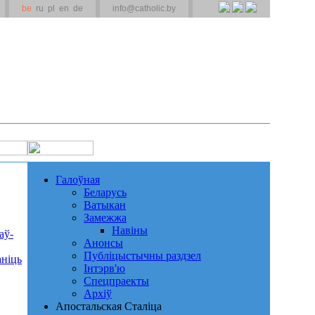
be
ru
pl
en
de
info@catholic.by
Галоўная
Беларусь
Ватыкан
Замежжа
Навіны
аў-
Анонсы
Публіцыстычны раздзел
аніць
Інтэрв'ю
Спецпраекты
Архіў
Апостальская Сталіца