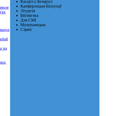
Касцёл у Беларусі
Канферэнцыя Біскупаў
амозе
Літургія
м'ях
Бібліятэка
Для СМІ
Мультымедыя
Сэрвіс
мацца
сьбай
а на
сных