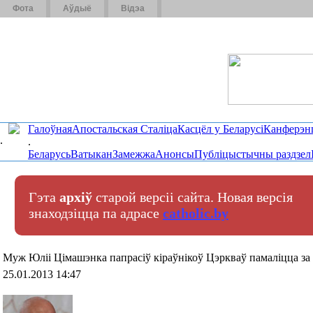
Фота
Аўдыё
Відэа
Галоўная
Апостальская Сталіца
Касцёл у Беларусі
Канферэн
.
.
Беларусь
Ватыкан
Замежжа
Анонсы
Публіцыстычны раздзел
Гэта
архіў
старой версіі сайта. Новая версія
знаходзіцца па адрасе
catholic.by
Муж Юліі Цімашэнка папрасіў кіраўнікоў Цэркваў памаліцца за
25.01.2013 14:47