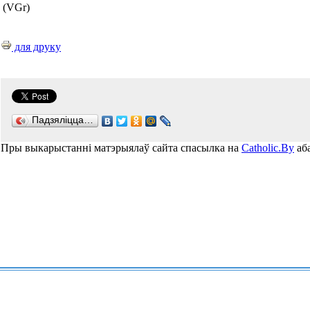
(VGr)
для друку
Падзяліцца…
Пры выкарыстанні матэрыялаў сайта спасылка на
Catholic.By
аба