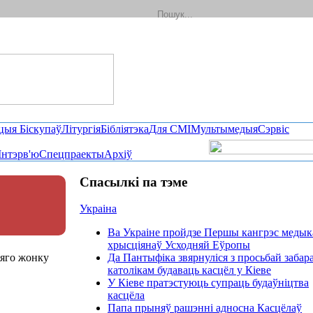
цыя Біскупаў
Літургія
Бібліятэка
Для СМІ
Мультымедыя
Сэрвіс
Інтэрв'ю
Спецпраекты
Архіў
Спасылкі па тэме
Украіна
Ва Украіне пройдзе Першы кангрэс медык
хрысціянаў Усходняй Еўропы
 яго жонку
Да Пантыфіка звярнуліся з просьбай забар
католікам будаваць касцёл у Кіеве
У Кіеве пратэстуюць супраць будаўніцтва
касцёла
Папа прыняў рашэнні адносна Касцёлаў