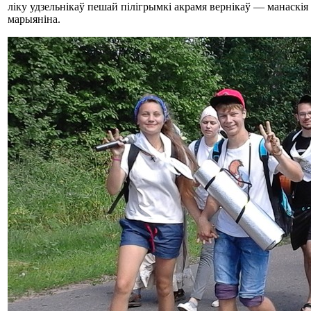
ліку удзельнікаў пешай пілігрымкі акрамя вернікаў — манаскія 
марыяніна.