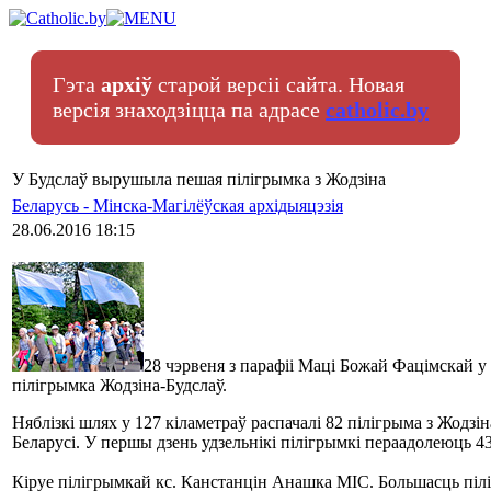
Гэта
архіў
старой версіі сайта. Новая
версія знаходзіцца па адрасе
catholic.by
У Будслаў вырушыла пешая пілігрымка з Жодзіна
Беларусь - Мінска-Магілёўская архідыяцэзія
28.06.2016 18:15
28 чэрвеня з парафіі Маці Божай Фацімскай 
пілігрымка Жодзіна-Будслаў.
Няблізкі шлях у 127 кіламетраў распачалі 82 пілігрыма з Жодзін
Беларусі. У першы дзень удзельнікі пілігрымкі пераадолеюць 43
Кіруе пілігрымкай кс. Канстанцін Анашка MIC. Большасць піл