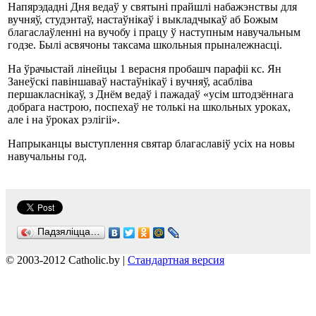
Напярэдадні Дня ведаў у святыні прайшлі набажэнствы для
вучняў, студэнтаў, настаўнікаў і выкладчыкаў аб Божым
благаслаўленні на вучобу і працу ў наступным навучальным
годзе. Былі асвячоны таксама школьныя прыналежнасці.
На ўрачыстай лінейцы 1 верасня пробашч парафіі кс. Ян
Занеўскі павіншаваў настаўнікаў і вучняў, асабліва
першакласнікаў, з Днём ведаў і пажадаў «усім штодзённага
добрага настрою, поспехаў не толькі на школьных уроках,
але і на ўроках рэлігіі».
Напрыканцы выступлення святар благаславіў усіх на новы
навучальны год.
Падзяліцца…
© 2003-2012 Catholic.by |
Стандартная версия