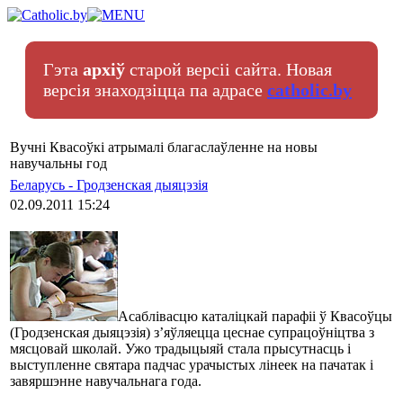
Гэта
архіў
старой версіі сайта. Новая
версія знаходзіцца па адрасе
catholic.by
Вучні Квасоўкі атрымалі благаслаўленне на новы
навучальны год
Беларусь - Гродзенская дыяцэзія
02.09.2011 15:24
Асаблівасцю каталіцкай парафіі ў Квасоўцы
(Гродзенская дыяцэзія) з’яўляецца цеснае супрацоўніцтва з
мясцовай школай. Ужо традыцыяй стала прысутнасць і
выступленне святара падчас урачыстых лінеек на пачатак і
завяршэнне навучальнага года.