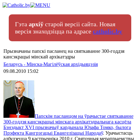
Гэта
архіў
старой версіі сайта. Новая
версія знаходзіцца па адрасе
catholic.by
Прызначаны папскі пасланец на святкаванне 300-годдзя
кансэкрацыі мінскай архікатэдры
Беларусь - Мінска-Магілёўская архідыяцэзія
09.08.2010 15:02
Папскім пасланцом на ўрачыстае святкаванне
300-годдзя кансэкрацыі мінскага архікатэдральнага касцёла
Бэнэдыкт XVI прызначыў кардынала Юзафа Томко, былога
Прэфекта Кангрэгацыі Евангелізацыі Народаў
. Урачыстасць
адбудзецца 9 кастрычніка 2010 г. Святочныя мерапрыемствы