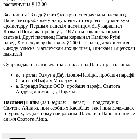
распачнуцца ў 12.00.
За апошнія 13 гадоў гэта ўжо трэці спецыяльны пасланец
Папы, які прыбывае ў нашу краіну і трэці раз — у мінскую
архікатэдру. Першым папскім пасланцом быў кардынал
Казімір Шока, які прыбыў у 1997 г. на рэкансэкрацыю
святыні. Другі пасланец Папы кардынал Камілло Руіні
наведаў мінскую архікатэдру ў 2000 г. з нагоды заканчэння
Сіноду Мінска-Магілёўскай архідыяцэзіі, Пінскай і Віцебскай
дыяцэзій.
Суправаджаць надзвычайнага пасланца Папы прызначаны:
кс. прэлат Эдмунд Даўгіловіч-Навіцкі, пробашч парафіі
Святога Юзафа ў Маладзечне;
а. Бярнард Радзік OCD, пробашч парафіі Святога
Андрэя, апостала, у Нарачы.
Пасланец Папы
(лац.
legatus —
легат) — прадстаўнік
Святога Айца як пры асобных Касцёлах, так і пры дзяржавах
ці ўрадах, куды ён быў накіраваны. Пасланец Папы дзейнічае
ад імя Святога Айца.