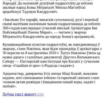
Народаў. Да належнай духоўнай падрыхтоўкі да юбілею
заклікае народ Божы Мітрапаліт Мінска-Магілёўскі
арцыбіскуп Тадэвуш Кандрусевіч.
«Заклікаю ўсе парафіі, манаскія супольнасці, рухі і вернікаў
сваімі малітвамі належным чынам падрыхтавацца да юбілею
300-годдзя кансэкрацыі сучаснай мінскай Архікатэдры Імя
Найсвяцейшай Панны Марыі», — чытаем у звароце
Мітрапаліта Кандрусевіча да народу Божага архідыяцэзіі.
Кульмінацыйным пунктам падрыхтоўкі, як паведамляецца ў
звароце, стане Навэнна, якая будзе праходзіць ў архікатэдры з
30 верасня па 8 кастрычніка 2010 г. Тытул Навэнны ўзяты ад
назвы аднаго з галоўных дакументаў Другога Ватыканскага
Сабору — Пастырскай канстытуцыі пра Касцёл у сучасным
свеце «Gaudium et spes» («Радасць і надзея»).
Арцыпастыр, давяраючы ўсіх апецы Маці Божай, выказвае
надзею, што святкаванне юбілею гістарычнай святыні стане
«новым актам развіцця і ўмацавання нашай веры, надзеі і
любові».
Поўны тэкст звароту >>>