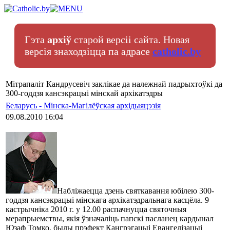
Гэта
архіў
старой версіі сайта. Новая
версія знаходзіцца па адрасе
catholic.by
Мітрапаліт Кандрусевіч заклікае да належнай падрыхтоўкі да
300-годдзя кансэкрацыі мінскай архікатэдры
Беларусь - Мінска-Магілёўская архідыяцэзія
09.08.2010 16:04
Набліжаецца дзень святкавання юбілею 300-
годдзя кансэкрацыі мінскага архікатэдральнага касцёла. 9
кастрычніка 2010 г. у 12.00 распачнуцца святочныя
мерапрыемствы, якія ўзначаліць папскі пасланец кардынал
Юзаф Томко, былы прэфект Кангрэгацыі Евангелізацыі