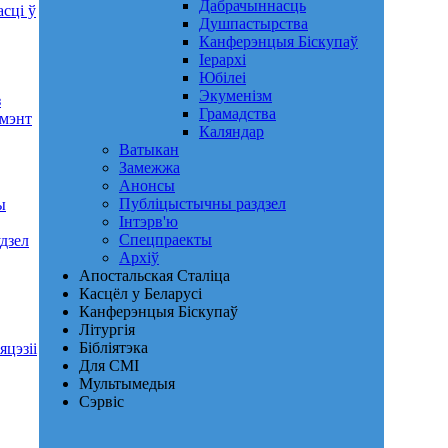
Дабрачыннасць
асці ў
Душпастырства
Канферэнцыя Біскупаў
Іерархі
Юбілеі
Экуменізм
з
Грамадства
амэнт
Каляндар
Ватыкан
Замежжа
Анонсы
Публіцыстычны раздзел
ы
Інтэрв'ю
Спецпраекты
дзел
Архіў
Апостальская Сталіца
Касцёл у Беларусі
Канферэнцыя Біскупаў
Літургія
Бібліятэка
цэзіі
Для СМІ
Мультымедыя
Сэрвіс