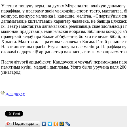
У гэтым пошуку веры, на думку Мітрапаліта, вялікую дапамогу 
парафіяда, у праграму якой уваходзіць спорт, тэатр, мастацтва, 
конкурс, конкурс малюнка і, канешне, малітва. «Спартыўныя с
дапамагаюць кшталтаваць характар чалавека, не баяцца цяжкасц
іх. Тэатр і мастацтва дапамагаюць рэалізаваць свае здольнасці і п
малюнак прадставіць евангельскія вобразы. Біблійны конкурс з
праверкай ведаў пра Божае аб’яўленне, бо хто не ведае Бібліі, то
Хрыста. Малітва ж — размова чалавека з Богам. Гэтай размове 
Нават апосталы прасілі Езуса: навучы нас маліцца. Парафіяда в
словамі падкрэсліў арцыпастыр важнасць гэтага мерапрыемства
Пасля літургіі арцыбіскуп Кандрусевіч уручыў пераможцам пар
памятныя кубкі, медалі і дыпломы. Усяго было ўручана каля 20
узнагарод.
для друку
Падзяліцца…