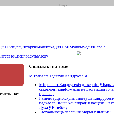
цыя Біскупаў
Літургія
Бібліятэка
Для СМІ
Мультымедыя
Сэрвіс
Інтэрв'ю
Спецпраекты
Архіў
Спасылкі па тэме
Мітрапаліт Тадэвуш Кандрусевіч
Мітрапаліт Кандрусевіч да вернікаў Барыс
сакрамэнт канфірмацыі не дастаткова толь
памагчы нам
прыняць
Гамілія арцыбіскупа Тадэвуша Кандрусеві
падчас св. Імшы кансэкрацыі касцёла Свят
Духа ў Віцебску
Актуальнасць паслання Марыі ў Фаціме: