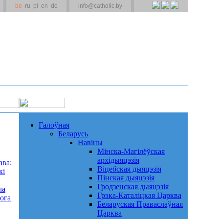
be
ru
pl
en
de
info@catholic.by
Галоўная
Беларусь
Навіны
Мінска-Магілёўская
архідыяцэзія
ава:
Віцебская дыяцэзія
кі
Пінская дыяцэзія
Гродзенская дыяцэзія
ча
Грэка-Каталіцкая Царква
ога
Беларуская Праваслаўная
Царква