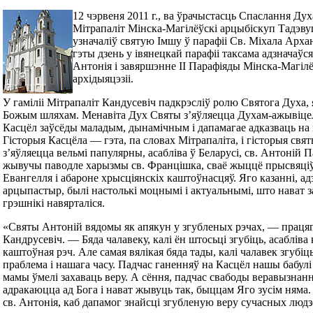
12 чэрвеня 2011 г., ва ўрачыстасць Спаслання Дух
Мітрапаліт Мінска-Магілёўскі арцыбіскуп Тадэв
узначаліў святую Імшу ў парафіі Св. Міхала Арха
гэты дзень у івянецкай парафіі таксама адзначаўся
Антонія і завяршэнне ІІ Парафіяды Мінска-Магіл
архідыяцэзіі.
У гаміліі Мітрапаліт Кандусевіч падкрэсліў ролю Святога Духа, 
Божым шляхам. Менавіта Дух Святы з’яўляецца Духам-ажывіцел
Касцёл заўсёды маладым, дынамічным і дапамагае адказваць на в
Гісторыя Касцёла — гэта, па словах Мітрапаліта, і гісторыя свя
з’яўляецца вельмі папулярны, асабліва ў Беларусі, св. Антоній Па
жывучы паводле харызмы св. Францішка, сваё жыццё прысвяц
Евангелля і абароне хрысціянскіх каштоўнасцяў. Яго казанні, а
арцыпастыр, былі настолькі моцнымі і актуальнымі, што нават 
грэшнікі навярталіся.
«Святы Антоній вядомы як апякун у згубленых рэчах, — праця
Кандрусевіч. — Бяда чалавеку, калі ён штосьці згубіць, асабліва 
каштоўная рэч. Але самая вялікая бяда тады, калі чалавек згубіць
праблема і нашага часу. Падчас ганенняў на Касцёл нашы бабулі і
мамы ўмелі захаваць веру. А сёння, падчас свабоды веравызнанн
адракаюцца ад Бога і нават жывуць так, быццам Яго зусім няма.
св. Антонія, каб дапамог знайсці згубленую веру сучасных людз