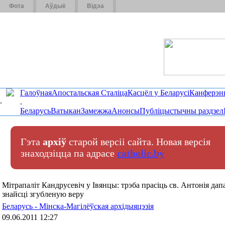
Фота
Аўдыё
Відэа
Галоўная
Апостальская Сталіца
Касцёл у Беларусі
Канферэн
.
.
Беларусь
Ватыкан
Замежжа
Анонсы
Публіцыстычны раздзел
Гэта
архіў
старой версіі сайта. Новая версія
знаходзіцца па адрасе
catholic.by
Мітрапаліт Кандрусевіч у Івянцы: трэба прасіць св. Антонія да
знайсці згубленую веру
Беларусь - Мінска-Магілёўская архідыяцэзія
09.06.2011 12:27