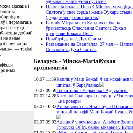
адбылася малітоўная сустрэча
можа аказаць і
Працэсія Божага Цела ў Мінску: упусціць
біблійны
Святога ў сваё сэрца і жыць Эўхарыстыяй
паборніцтвы
(дададзены фотарэпартаж)
яў і перамагаць
Гамілія Мітрапаліта Кандрусевіча на
раз п’есу ці
ўрачыстасць Спаслання Святога Духа з
’яўляецца добрай
працэсіяй Божага Цела
й не ведае
Прыйдзі да нас, Дух Святы!
трэба вучыцца.
Разважанне да Евангелля: 27 мая — Нядзе
учыць», — такімі
Спаслання Духа Святога
.
Беларусь - Мінска-Магілёўская
афіяды
архідыяцэзія
0 розных
10.07 11:39
Капліцу Маці Божай Фацімскай асвяц
шпіталі ў Бараўлянах
10.07 09:59
Ты католік з Чэрыкава? Адгукніся!
07.07 14:28
Католікі Салігорка паедуць у Чэнста
...на ровары
03.07 10:32
Рэліквіярый св. Яна Паўла ІІ благасла
мінскай парафіі Маці Божай Будслаў
03.07 09:03
Адышоў у вечнасць а. Альберт Зянон
Туроўскі OFM, былы вікарый у Будс
01.07 13:37
«Марыя, благаславі нашу Радзіму!»: