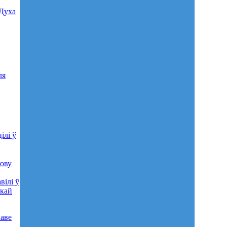
 Духа
ля
ілі ў
хову
вілі ў
скай
лаве