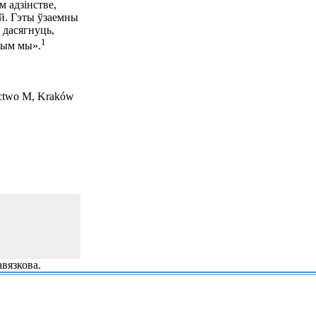
м адзінстве,
ей. Гэты ўзаемны
 дасягнуць,
1
чым мы».
nictwo M, Kraków
вязкова.