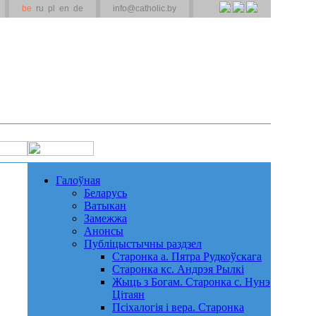
be
ru
pl
en
de
info@catholic.by
Галоўная
Беларусь
Ватыкан
Замежжа
Анонсы
Публіцыстычны раздзел
Старонка а. Пятра Рудкоўскага
Старонка кс. Андрэя Рылкі
Жыць з Богам. Старонка с. Нунэ
Цітаян
Псіхалогія і вера. Старонка