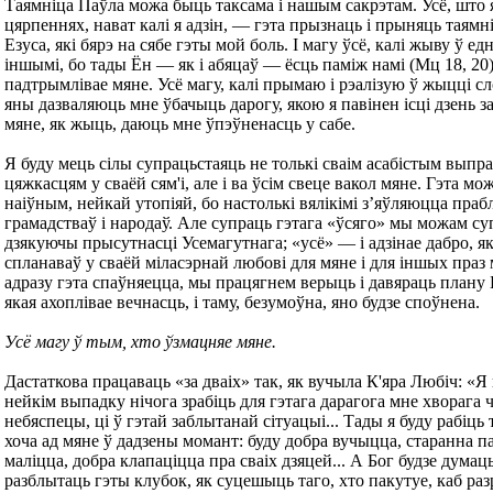
Таямніца Паўла можа быць таксама i нашым сакрэтам. Усё, што я 
цярпеннях, нават калi я адзін, — гэта прызнаць і прыняць таямнi
Езуса, які бярэ на сябе гэты мой боль. I магу ўсё, калі жыву ў ед
іншымi, бо тады Ён — як і абяцаў — ёсць паміж намі (Мц 18, 20),
падтрымлiвае мяне. Усё магу, калі прымаю і рэалізую ў жыццi с
яны дазваляюць мне ўбачыць дарогу, якою я павiнен iсцi дзень з
мяне, як жыць, даюць мне ўпэўненасць у сабе.
Я буду мець сілы супрацьстаяць не толькі сваiм асабістым выпр
цяжкасцям у сваёй сям'і, але і ва ўсiм свеце вакол мяне. Гэта мо
наіўным, нейкай утопіяй, бо настолькі вялікімi з’яўляюцца пра
грамадстваў і народаў. Але супраць гэтага «ўсяго» мы можам су
дзякуючы прысутнасцi Усемагутнага; «усё» — і адзінае дабро, я
спланаваў у сваёй міласэрнай любові для мяне і для іншых праз 
адразу гэта спаўняецца, мы працягнем верыць і давяраць плану
якая ахоплівае вечнасць, i таму, безумоўна, яно будзе споўнена.
Усё магу ў тым, хто ўзмацняе мяне.
Дастаткова працаваць «за дваiх» так, як вучыла К'яра Любіч: «Я 
нейкiм выпадку нічога зрабіць для гэтага дарагога мне хворага ч
небяспецы, цi ў гэтай заблытанай сітуацыі... Тады я буду рабіць 
хоча ад мяне ў дадзены момант: буду добра вучыцца, старанна п
маліцца, добра клапаціцца пра сваiх дзяцей... А Бог будзе думаць
разблытаць гэты клубок, як суцешыць таго, хто пакутуе, каб р