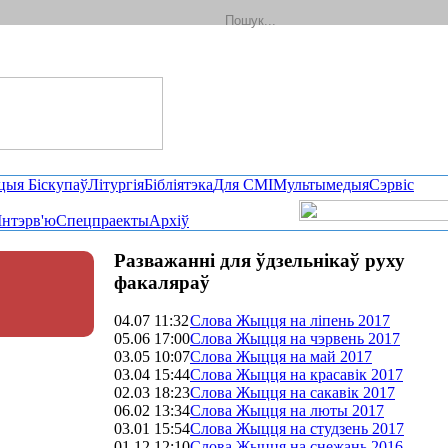
цыя Біскупаў
Літургія
Бібліятэка
Для СМІ
Мультымедыя
Сэрвіс
Інтэрв'ю
Спецпраекты
Архіў
Разважанні для ўдзельнікаў руху
факаляраў
04.07 11:32
Слова Жыцця на лiпень 2017
05.06 17:00
Слова Жыцця на чэрвень 2017
03.05 10:07
Слова Жыцця на май 2017
03.04 15:44
Слова Жыцця на красавiк 2017
02.03 18:23
Слова Жыцця на сакавiк 2017
06.02 13:34
Слова Жыцця на люты 2017
03.01 15:54
Слова Жыцця на студзень 2017
01.12 12:10
Слова Жыцця на снежань 2016