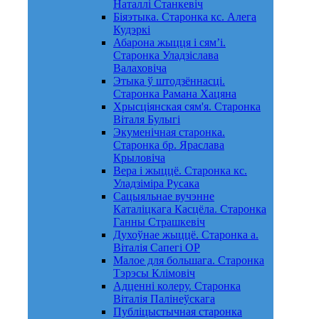
Наталлі Станкевіч
Біяэтыка. Старонка кс. Алега
Кудэркі
Абарона жыцця і сям’і.
Старонка Уладзіслава
Валаховіча
Этыка ў штодзённасці.
Старонка Рамана Хацяна
Хрысціянская сям'я. Старонка
Віталя Булыгі
Экуменічная старонка.
Старонка бр. Яраслава
Крыловіча
Вера і жыццё. Старонка кс.
Уладзіміра Русака
Сацыяльнае вучэнне
Каталіцкага Касцёла. Старонка
Ганны Страшкевіч
Духоўнае жыццё. Старонка а.
Віталія Сапегі OP
Малое для большага. Старонка
Тэрэсы Клімовіч
Адценні колеру. Старонка
Віталія Палінеўскага
Публіцыстычная старонка