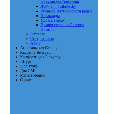
Аляксандра Гелагаева
Лікбез ад Catholic.by
Рубрыка Ватыканскага радыё
Пераклады
Усяго патроху
Цяжкія старонкі Святога
Пісання
Інтэрв'ю
Спецпраекты
Архіў
Апостальская Сталіца
Касцёл у Беларусі
Канферэнцыя Біскупаў
Літургія
Бібліятэка
Для СМІ
Мультымедыя
Сэрвіс