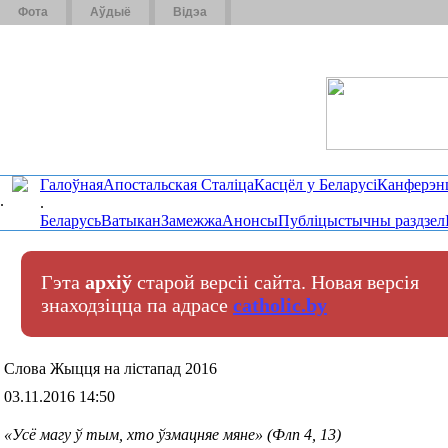
Фота
Аўдыё
Відэа
Галоўная
Апостальская Сталіца
Касцёл у Беларусі
Канферэн
.
.
Беларусь
Ватыкан
Замежжа
Анонсы
Публіцыстычны раздзел
Гэта
архіў
старой версіі сайта. Новая версія
знаходзіцца па адрасе
catholic.by
Слова Жыцця на лiстапад 2016
03.11.2016 14:50
«Усё магу ў тым, хто ўзмацняе мяне» (Флп 4, 13)