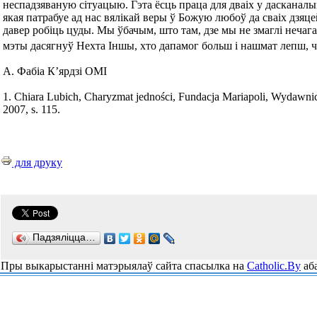
неспадзяваную сітуацыю. Гэта ёсць праца для дваіх у дасканалы
якая патрабуе ад нас вялікай веры ў Божую любоў да сваіх дзяц
давер робіць цуды. Мы ўбачым, што там, дзе мы не змаглі нечага
мэты дасягнуў Нехта Iншы, хто дапамог больш і нашмат лепш, 
А. Фабiа К’ярдзi OMI
1. Chiara Lubich, Charyzmat jedności, Fundacja Mariapoli, Wydaw
2007, s. 115.
для друку
Падзяліцца…
Пры выкарыстанні матэрыялаў сайта спасылка на
Catholic.By
аба