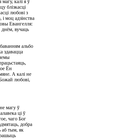
магу, калі я ў
цу блізкасцi
насцi любові з
 і моц адзінства
ловы Евангелля:
а днём, вучаць
абаванням альбо
жа здавацца
блемы
працьстаяць,
кое Ён
мяне. А калі не
 Божай любові,
не магу ў
алавека ці ў
тое, чаго Бог
адмятаць, добра
 аб тым, як
азрашыць