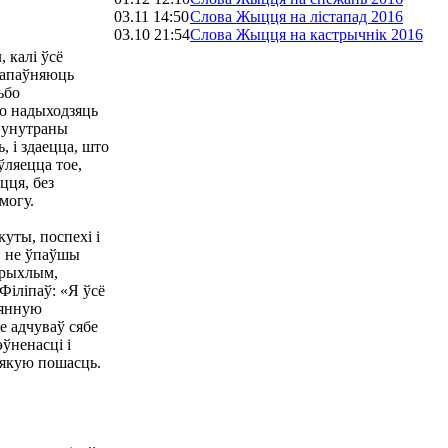
03.11 14:50
Слова Жыцця на лiстапад 2016
03.10 21:54
Слова Жыцця на кастрычнiк 2016
 калi ўсё
 напаўняюць
ьбо
о надыходзяць
, унутраны
, і здаецца, што
ўляецца тое,
ця, без
могу.
куты, поспехі і
, не ўпаўшы
 рыхлым,
 Філіпаў: «Я ўсё
аянную
е адчуваў сябе
эўненасцi і
ялякую пошасць.