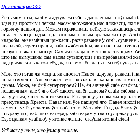
Прэзентацыя >>>
Ёсць моманты, калі мы адчуваем сябе задаволенымi, поўнымi сіл,
здаецца простым і лёгкім. Часам акружаюць нас цяжкасці, якія
горыччу нашыя днi. Можам перажываць нейкую закаханасць ал
немагчымасць падзяліцца з іншымі нашым ідэалам жыцця. Альб
хваробы, эканамічныя цяжкасці, расчараванне ў сям'i, сумненні
неспакой, страта працы, вайна - абставiны, якiя нас прыгнятаюць
не будзе ніякага выйсця. Самым складаным у такіх сітуацыях з'я
што мы вымушаны сам-насам сутыкнуцца з выпрабаваннямі жыц
падтрымкі хоць каго-небудзь, хто змог бы даць нам пэўную дапа
Мала хто гэтак жа моцна, як апостал Павел, адчуваў радасці і па
непаразуменнi. Але ўсё ж ён змог адважна выканаць сваю місію
духам. Можа, ён быў супергероем? Не, ён адчуваў сябе слабым,
недарэчным, але ў яго быў сакрэт, які ён даверыў сваім сябрам з
магу ў тым, хто ўзмацняе мяне». Ён адкрыў у сваім жыцці паст
прысутнасць Хрыста. Нават калі ўсе пакінулі яго, Павел нiколi н
самотным: Езус заставаўся побач з ім. Менавіта Ён дадаў яму ўп
штурхаў яго, каб ішоў наперад, каб тварам у твар сустракаў ус
Езус цалкам увайшоў у ягонае жыццё, стаўшы ягонай сілай.
Усё магу ў тым, хто ўзмацняе мяне.