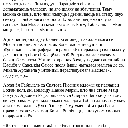
не маюць цела. Яны вядуць барацьбу з сіламі зла і
дапамагаюць чалавеку на яго шляху да збаўлення. Таму
можна сказаць, што яны жывуць і дзейнічаюць на стыку двух
светаў — нябачнага і бачнага. Іх заданні выражаны ў іх
імёнах». Імя Міхал азначае «хто ж як Бог», Габрыэль — «Бог
моцны», Рафал — «Бог лечыць».
Арцыпастыр нагадаў біблейскі аповед, паводле якога св.
Міхал з воклічам «Хто ж як Бог» выступіў супраць
збунтаванага Люцыфера і перамог. «Як пераможца варожых у
дачыненні да Бога і Касцёла сілаў, ён дапамагае людзям у
барацьбе са злом. У многіх краінах Захаду падчас ганенняў на
Касцёл у Савецкім Саюзе пасля Імшы чыталася малітва да св.
Міхала Арханёла ў інтэнцыі пераследуемага Касцёла», —
дадаў іерарх.
Арханёл Габрыэль са Святога Пісання вядомы як пасланец
Божай волі, які абвясціў Панне Марыі, што яна стане Маці
Збаўцы. Арханёл Рафал вядомы са Старога Запавету як той,
які суправаджаў у падарожжы маладога Тобія і дапамагаў яму,
а таксама вылечыў яго бацьку. Таму «менавіта праз Рафала
праявілася лечачая моц Бога, і ён лічыцца апекуном хворых і
падарожнікаў».
«Як сучасны чалавек, які разлічвае толькі на свае сілы,