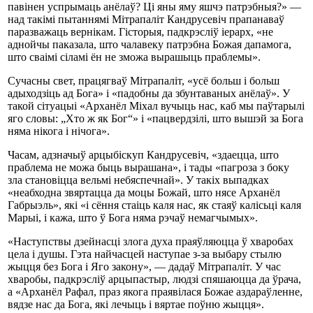
павінен успрымаць анёлаў? Ці яны яму яшчэ патрэбныя?» —
над такімі пытаннямі Мітрапаліт Кандрусевіч прапанаваў
паразважаць вернікам. Гісторыя, падкрэсліў іерарх, «не
аднойчы паказала, што чалавеку патрэбна Божая дапамога,
што сваімі сіламі ён не зможа вырашыць праблемы».
Сучасны свет, працягваў Мітрапаліт, «усё больш і больш
адыходзіць ад Бога» і «падобны да збунтаваных анёлаў». У
такой сітуацыі «Арханёл Міхал вучыць нас, каб мы паўтарылі
яго словы: „Хто ж як Бог“» і «пацвердзілі, што вышэй за Бога
няма нікога і нічога».
Часам, адзначыў арцыбіскуп Кандрусевіч, «здаецца, што
праблема не можа быць вырашана», і тады «пагроза з боку
зла становіцца вельмі небяспечнай». У такіх выпадках
«неабходна звяртацца да моцы Божай, што нясе Арханёл
Габрыэль», які «і сёння стаіць каля нас, як стаяў калісьці каля
Марыі, і кажа, што ў Бога няма рэчаў немагчымых».
«Наступствы дзейнасці злога духа праяўляюцца ў хваробах
цела і душы. Гэта найчасцей наступае з-за выбару стылю
жыцця без Бога і Яго закону», — дадаў Мітрапаліт. У час
хваробы, падкрэсліў арцыпастыр, людзі спяшаюцца да ўрача,
а «Арханёл Рафал, праз якога праявілася Божае аздараўленне,
вядзе нас да Бога, які лечыць і вяртае поўню жыцця».