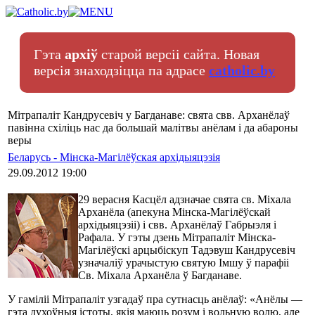
Гэта
архіў
старой версіі сайта. Новая
версія знаходзіцца па адрасе
catholic.by
Мітрапаліт Кандрусевіч у Багданаве: свята свв. Арханёлаў
павінна схіліць нас да большай малітвы анёлам і да абароны
веры
Беларусь - Мінска-Магілёўская архідыяцэзія
29.09.2012 19:00
29 верасня Касцёл адзначае свята св. Міхала
Арханёла (апекуна Мінска-Магілёўскай
архідыяцэзіі) і свв. Арханёлаў Габрыэля і
Рафала. У гэты дзень Мітрапаліт Мінска-
Магілёўскі арцыбіскуп Тадэвуш Кандрусевіч
узначаліў урачыстую святую Імшу ў парафіі
Св. Міхала Арханёла ў Багданаве.
У гаміліі Мітрапаліт узгадаў пра сутнасць анёлаў: «Анёлы —
гэта духоўныя істоты, якія маюць розум і вольную волю, але