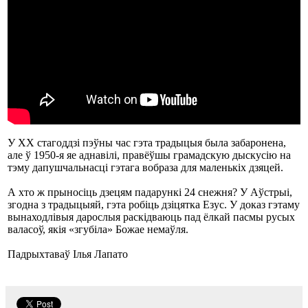
У XX стагоддзі пэўны час гэта традыцыя была забаронена,
але ў 1950-я яе аднавілі, правёўшы грамадскую дыскусію на
тэму дапушчальнасці гэтага вобраза для маленькіх дзяцей.
А хто ж прыносіць дзецям падарункі 24 снежня? У Аўстрыі,
згодна з традыцыяй, гэта робіць дзіцятка Езус. У доказ гэтаму
вынаходлівыя дарослыя раскідваюць пад ёлкай пасмы русых
валасоў, якія «згубіла» Божае немаўля.
Падрыхтаваў Ілья Лапато