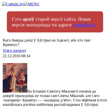
Гэта
архіў
старой версіі сайта. Новая
версія знаходзіцца па адрасе
catholic.by
Каго баяцца дзеці ў Аўcтрыі на Адвэнт, або хто такі
Крампус?
Усяго патроху
22.12.2016 08:34
Ва ўспамін Святога Мікалая 6 снежня да
дзяцей прыходзіць не толькі сам Святы Мікалай, але і яго
«напарнік» Крампус — «калядны д’ябл». Гэта міфічная істота
альпійскага рэгіёна найбольш распаўсюджана ў Аўстрыі.