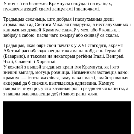
У ноч з 5 на 6 снежня Крампусы сноўдалі па вуліцах,
пужаючы дзяцей сваімі ланцугамі і званочкамі.
Традыцыя сведчыць, што добрыя і паслухмяныя дзеці
атрымлівалі ад Святога Мікалая падарункі, а неспалухмяных і
капрызных дзяцей Крампус саджаў у мех, або ў кошык, і
забіраў з сабою, пасля чаго зжыраў або скідваў са скалы.
Традыцыя, якая бярэ свой пачатак ў XVI стагоддзі, акрамя
Аўстрыі распаўсюджваецца таксама на поўдзень Германіі
(Баварыю), а таксама на некаторыя рэгіёны Італіі, Венгрыі,
Чэхіі, Славеніі і Харватыі.
У кожнай з вышэй згаданых краін імя Крампуса, як і яго
знешні выгляд, могуць розніцца. Нязменным застаецца адно:
крампус — істота жахлівая, таму нават маскі, змайстраваныя
акцёрамі да 6 снежня, выглядаюць адпаведна. Кампус
пакрыты поўсцю, у яго казліныя рогі і раздвоеныя капыты, а
з пашчы вывальваецца доўгі завостраны язык.