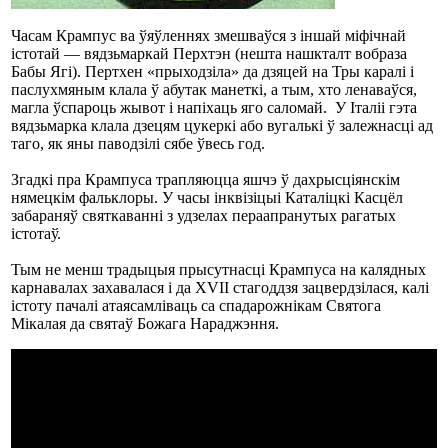
Часам Крампус ва ўяўленнях змешваўся з іншай міфічнай
істотай — вядзьмаркай Перхтэн (нешта нашкталт вобраза
Бабы Ягі). Пертхен «прыходзіла» да дзяцей на Тры каралі і
паслухмяным клала ў абутак манеткі, а тым, хто ленаваўся,
магла ўспароць жывот і напіхаць яго саломай. У Італіі гэта
вядзьмарка клала дзецям цукеркі або вугалькі ў залежнасці ад
таго, як яны паводзілі сябе ўвесь год.
Згадкі пра Крампуса трапляюцца яшчэ ў дахрысціянскім
нямецкім фальклоры. У часы інквізіцыі Каталіцкі Касцёл
забараняў святкаванні з удзелах пераапранутых рагатых
істотаў.
Тым не менш традыцыя прысутнасці Крампуса на калядных
карнавалах захавалася і да XVII стагоддзя зацвердзілася, калі
істоту пачалі атаясамліваць са спадарожнікам Святога
Мікалая да святаў Божага Нараджэння.