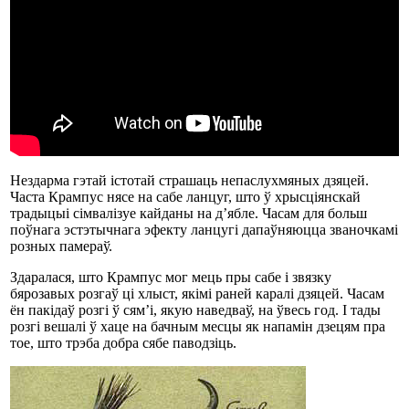
Нездарма гэтай істотай страшаць непаслухмяных дзяцей.
Часта Крампус нясе на сабе ланцуг, што ў хрысціянскай
традыцыі сімвалізуе кайданы на д’ябле. Часам для больш
поўнага эстэтычнага эфекту ланцугі дапаўняюцца званочкамі
розных памераў.
Здаралася, што Крампус мог мець пры сабе і звязку
бярозавых розгаў ці хлыст, якімі раней каралі дзяцей. Часам
ён пакідаў розгі ў сям’і, якую наведваў, на ўвесь год. І тады
розгі вешалі ў хаце на бачным месцы як напамін дзецям пра
тое, што трэба добра сябе паводзіць.