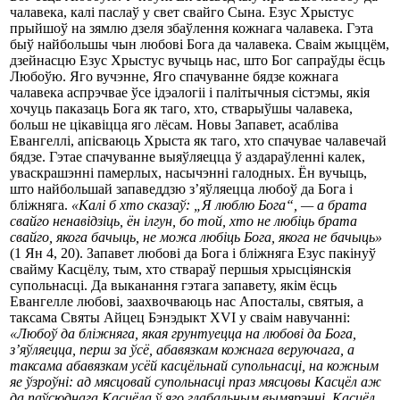
чалавека, калі паслаў у свет свайго Сына. Езус Хрыстус
прыйшоў на зямлю дзеля збаўлення кожнага чалавека. Гэта
быў найбольшы чын любові Бога да чалавека. Сваім жыццём,
дзейнасцю Езус Хрыстус вучыць нас, што Бог сапраўды ёсць
Любоўю. Яго вучэнне, Яго спачуванне бядзе кожнага
чалавека аспрэчвае ўсе ідэалогіі i палітычныя сістэмы, якія
хочуць паказаць Бога як таго, хто, стварыўшы чалавека,
больш не цікавіцца яго лёсам. Новы Запавет, асабліва
Евангеллі, апісваюць Хрыста як таго, хто спачувае чалавечай
бядзе. Гэтае спачуванне выяўляецца ў аздараўленні калек,
уваскрашэнні памерлых, насычэнні галодных. Ён вучыць,
што найбольшай запаведдзю з’яўляецца любоў да Бога і
бліжняга.
«Калі б хто сказаў: „Я люблю Бога“, — а брата
свайго ненавідзіць, ён ілгун, бо той, хто не любіць брата
свайго, якога бачыць, не можа любіць Бога, якога не бачыць»
(1 Ян 4, 20). Запавет любові да Бога і бліжняга Езус пакінуў
свайму Касцёлу, тым, хто ствараў першыя хрысціянскія
супольнасці. Да выканання гэтага запавету, якім ёсць
Евангелле любові, заахвочваюць нас Апосталы, святыя, а
таксама Святы Айцец Бэнэдыкт XVI у сваім навучанні:
«Любоў да бліжняга, якая грунтуецца на любові да Бога,
з’яўляецца, перш за ўсё, абавязкам кожнага веруючага, а
таксама абавязкам усёй касцёльнай супольнасці, на кожным
яе ўзроўні: ад мясцовай супольнасці праз мясцовы Касцёл аж
да паўсюднага Касцёла ў яго глабальным вымярэнні. Касцёл