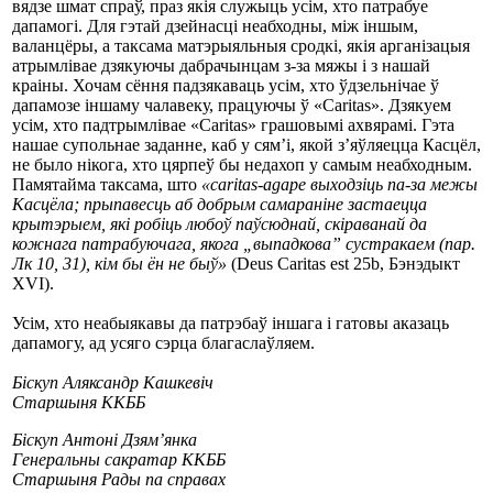
вядзе шмат спраў, праз якія служыць усім, хто патрабуе
дапамогі. Для гэтай дзейнасці неабходны, між іншым,
валанцёры, а таксама матэрыяльныя сродкі, якія арганізацыя
атрымлівае дзякуючы дабрачынцам з-за мяжы і з нашай
краіны. Хочам сёння падзякаваць усім, хто ўдзельнічае ў
дапамозе іншаму чалавеку, працуючы ў «Caritas». Дзякуем
усім, хто падтрымлівае «Caritas» грашовымі ахвярамі. Гэта
нашае супольнае заданне, каб у сям’і, якой з’яўляецца Касцёл,
не было нікога, хто цярпеў бы недахоп у самым неабходным.
Памятайма таксама, што
«caritas-agape выходзіць па-за межы
Касцёла; прыпавесць аб добрым самараніне застаецца
крытэрыем, які робіць любоў паўсюднай, скіраванай да
кожнага патрабуючага, якога „выпадкова” сустракаем (пар.
Лк 10, 31), кім бы ён не быў»
(Deus Caritas est 25b, Бэнэдыкт
XVI).
Усім, хто неабыякавы да патрэбаў іншага і гатовы аказаць
дапамогу, ад усяго сэрца благаслаўляем.
Біскуп Аляксандр Кашкевіч
Старшыня ККББ
Біскуп Антоні Дзям’янка
Генеральны сакратар ККББ
Старшыня Рады па справах