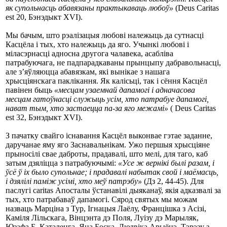
як супольнасць абавязаны практыкаваць любоў»
(Deus Caritas
est 20, Бэнэдыкт XVI).
Мы бачым, што рэалізацыя любові належыць да сутнасці
Касцёла і тых, хто належыць да яго. Учынкі любові і
міласэрнасці адносна другога чалавека, асабліва
патрабуючага, не падпарадкаваны прынцыпу дабравольнасці,
але з’яўляюцца абавязкам, які вынікае з нашага
хрысціянскага паклікання. Як калісьці, так і сёння Касцёл
павінен быць
«месцам узаемнай дапамогі і адначасова
месцам гатоўнасці служыць усім, хто патрабуе дапамогі,
нават тым, хто застаецца па-за яго межамі»
( Deus Caritas
est 32, Бэнэдыкт XVI).
З пачатку свайго існавання Касцёл выконвае гэтае заданне,
даручанае яму яго Заснавальнікам. Ужо першыя хрысціяне
прыносілі свае даброты, прадавалі, што мелі, для таго, каб
затым дзяліцца з патрабуючымі:
«Усе ж вернікі былі разам, і
ўсё ў іх было супольнае; і прадавалі набытак свой і маёмасць,
і дзялілі паміж усімі, хто меў патрэбу»
(Дз 2, 44-45). Для
паслугі caritas Апосталы ўстанавілі дыяканаў, якія адказвалі за
тых, хто патрабаваў дапамогі. Сярод святых мы можам
назваць Марціна з Тур, Ігнацыя Лаёлу, Францішка з Асізі,
Каміля Лільскага, Вінцэнта дэ Поля, Луізу дэ Марыляк,
Юзафа Б. Каталенга, Яна Боска, Людвіка Арыёнэ, Тэрэзу з