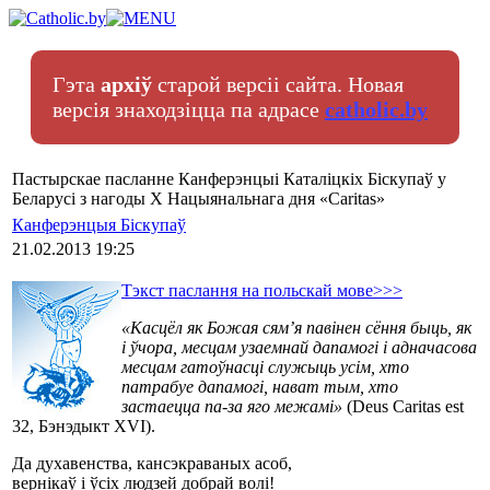
Гэта
архіў
старой версіі сайта. Новая
версія знаходзіцца па адрасе
catholic.by
Пастырскае пасланне Канферэнцыі Каталіцкіх Біскупаў у
Беларусі з нагоды Х Нацыянальнага дня «Caritas»
Канферэнцыя Біскупаў
21.02.2013 19:25
Тэкст паслання на польскай мове>>>
«Касцёл як Божая сям’я павінен сёння быць, як
і ўчора, месцам узаемнай дапамогі і адначасова
месцам гатоўнасці служыць усім, хто
патрабуе дапамогі, нават тым, хто
застаецца па-за яго межамі»
(Deus Caritas est
32, Бэнэдыкт XVI).
Да духавенства, кансэкраваных асоб,
вернікаў i ўсіх людзей добрай волі!