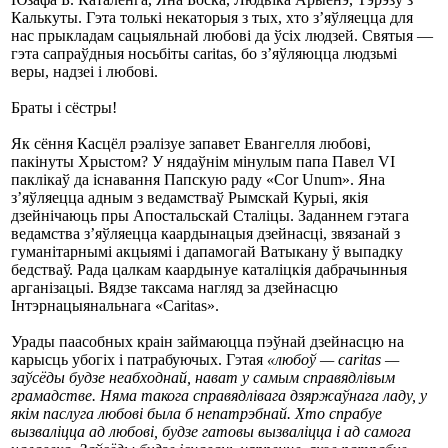
Калькуты. Гэта толькі некаторыя з тых, хто з’яўляецца для
нас прыкладам сацыяльнай любові да ўсіх людзей. Святыя —
гэта сапраўдныя носьбіты caritas, бо з’яўляюцца людзьмі
веры, надзеі і любові.
Браты і сёстры!
Як сёння Касцёл рэалізуе запавет Евангелля любові,
пакінуты Хрыстом? У нядаўнім мінулым папа Павел VI
паклікаў да існавання Папскую раду «Cor Unum». Яна
з’яўляецца адным з ведамстваў Рымскай Курыі, якія
дзейнічаюць пры Апостальскай Сталіцы. Заданнем гэтага
ведамства з’яўляецца каардынацыя дзейнасці, звязанай з
гуманітарнымі акцыямі і дапамогай Ватыкану ў выпадку
бедстваў. Рада цалкам каардынуе каталіцкія дабрачынныя
арганізацыі. Вядзе таксама нагляд за дзейнасцю
Інтэрнацыянальнага «Caritas».
Урады паасобных краін займаюцца пэўнай дзейнасцю на
карысць убогіх і патрабуючых. Гэтая
«любоў — caritas —
заўсёды будзе неабходнай, нават у самым справядлівым
грамадстве. Няма такога справядлівага дзяржаўнага ладу, у
якім паслуга любові была б непатрэбнай. Хто спрабуе
вызваліцца ад любові, будзе гатовы вызваліцца і ад самога