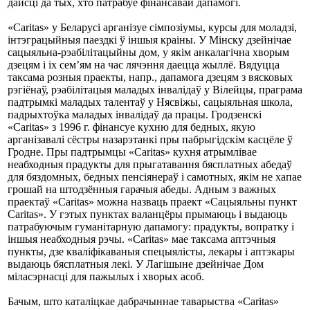
дайсці да тых, хто патрабуе фінансавай дапамогі.
«Caritas» у Беларусі арганізуе сімпозіумы, курсы для моладзі,
інтэграцыйныя паездкі ў іншыя краіны. У Мінску дзейнічае
сацыяльна-рэабілітацыйны дом, у якім анкалагічна хворым
дзецям і іх сем’ям на час лячэння даецца жыллё. Вядуцца
таксама розныя праекты, напр., дапамога дзецям з вясковых
рэгіёнаў, рэабілітацыя маладых інвалідаў у Вілейцы, праграма
падтрымкі маладых талентаў у Нясвіжы, сацыяльная школа,
падрыхтоўка маладых інвалідаў да працы. Гродзенскі
«Caritas» з 1996 г. фінансуе кухню для бедных, якую
арганізавалі сёстры назарэтанкі пры пабрыгідскім касцёле ў
Гродне. Пры падтрымцы «Caritas» кухня атрымлівае
неабходныя прадукты для прыгатавання бясплатных абедаў
для бяздомных, бедных пенсіянераў і самотных, якім не хапае
грошай на штодзённыя гарачыя абеды. Адным з важных
праектаў «Caritas» можна назваць праект «Сацыяльны пункт
Caritas». У гэтых пунктах валанцёры прымаюць і выдаюць
патрабуючым гуманітарную дапамогу: прадукты, вопратку i
іншыя неабходныя рэчы. «Caritas» мае таксама аптэчныя
пункты, дзе кваліфікаваныя спецыялісты, лекары i аптэкары
выдаюць бясплатныя лекі. У Лагішыне дзейнічае Дом
міласэрнасці для пажылых і хворых асоб.
Бачым, што каталіцкае дабрачыннае таварыства «Caritas»