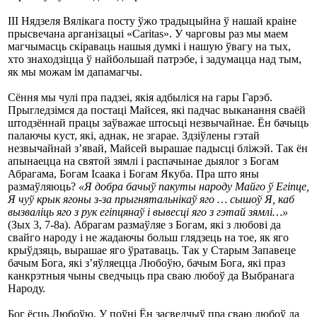
III Нядзеля Вялікага посту ўжо традыцыйна ў нашай краіне
прысвечана арганізацыі «Caritas». У чарговы раз мы маем
магчымасць скіраваць нашыя думкі i нашую ўвагу на тых,
хто знаходзіцца ў найбольшай патрэбе, і задумацца над тым,
як мы можам ім дапамагчы.
Сёння мы чулі пра падзеі, якія адбыліся на гары Гарэб.
Прыгледзімся да постаці Майсея, які падчас выканання сваёй
штодзённай працы заўважае штосьці незвычайнае. Ён бачыць
палаючы куст, які, аднак, не згарае. Здзіўлены гэтай
незвычайнай з’явай, Майсей вырашае падысці бліжэй. Так ён
апынаецца на святой зямлі і распачынае дыялог з Богам
Абрагама, Богам Ісаака і Богам Якуба. Пра што яны
размаўляюць?
«Я добра бачыў пакуты народу Майго ў Егіпце,
Я чуў крык ягоны з-за прыгнятальнікаў яго … сышоў Я, каб
вызваліць яго з рук егіпцянаў і вывесці яго з гэтай зямлі…»
(Зых 3, 7-8a). Абрагам размаўляе з Богам, які з любові да
свайго народу і не жадаючы больш глядзець на тое, як яго
крыўдзяць, вырашае яго ўратаваць. Так у Старым Запавеце
бачым Бога, які з’яўляецца Любоўю, бачым Бога, які праз
канкрэтныя чыны сведчыць пра сваю любоў да Выбранага
Народу.
Бог ёсць Любоўю. У поўні Ён засведчыў пра сваю любоў да