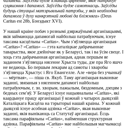
чалавека. Заўсёды будзе існаваць цярпенне, якое патрабуе
суцяшэння і дапамогі. Заўсёды будзе самотнасць. Заўсёды
будуць сітуацыі матэрыяльнай патрэбы, у якіх неабходна
дапамога ў духу канкрэтнай любові да бліжняга»
(Deus
Caritas est 28b, Бэнэдыкт XVI).
У нашай краіне побач з рознымі дзяржаўнымі арганізацыямі,
якія займаюцца дапамогай найбольш патрабуючым, існуе
таксама касцёльны «Caritas». Чым з’яўляецца арганізацыя
«Саritas»? «Caritas» — гэта каталіцкае дабрачыннае
таварыства, якое дзейнічае як у Беларусі, так і ва ўсім свеце. І
хоць гэта дабрачынная арганізацыя, аднак першым яе
заданнем з’яўляецца нясенне Хрыста туды, дзе пра Яго яшчэ
не ведаюць. Бо першым лекарам ад самоты і хваробы
з’яўляецца Хрыстус і Яго Евангелле. Але «вера без учынкаў
— мёртвая», — піша св. Якуб. Таму арганізацыя выконвае
заданні, звязаныя з нясеннем дапамогі найбольш
патрабуючым, г. зн. хворым, пажылым, бяздомным, дзецям з
бедных сем’яў. У Беларусі існуе нацыянальны «Caritas», які
каардынуе працу арганізацыі ў кожнай з чатырох дыяцэзій
Каталіцкага Касцёла на тэрыторыі нашай краіны. У кожнай
дыяцэзіі існуе асобная адзінка «Caritas», якая выконвае
заданні, якія вынікаюць са Статутаў арганізацыі. Ёсць
таксама парафіяльны «Caritas», найменшая структурная
адзінка. Парафіяльны «Caritas» мае найбольшыя магчымасці