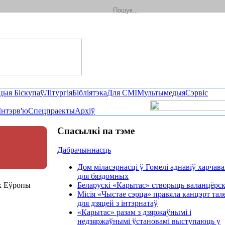
цыя Біскупаў
Літургія
Бібліятэка
Для СМІ
Мультымедыя
Сэрвіс
Інтэрв'ю
Спецпраекты
Архіў
Спасылкі па тэме
Дабрачыннасць
Дом міласэрнасці ў Гомелі аднавіў харчав
для бяздомных
ах Еўропы
Беларускі «Карытас» створыць валанцёрск
Місія «Чыстае сэрца» правяла канцэрт тал
для дзяцей з інтэрнатаў
«Карытас» разам з дзяржаўнымі і
недзяржаўнымі ўстановамі выступаюць у