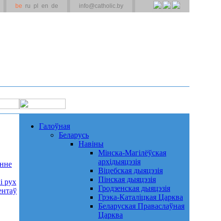
be
ru
pl
en
de
info@catholic.by
Галоўная
Беларусь
Навіны
Мінска-Магілёўская
архідыяцэзія
анне
Віцебская дыяцэзія
Пінская дыяцэзія
і рух
Гродзенская дыяцэзія
ентаў
Грэка-Каталіцкая Царква
Беларуская Праваслаўная
Царква