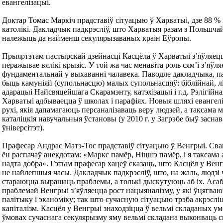
евангелізацыі.
Доктар Томас Маркіч прадставіў сітуацыю ў Харватыі, дзе 88 %
католікі. Дакладчык падкрэсліў, што Харватыя разам з Польшча
належыць да найменш секулярызаваных краін Еўропы.
Прыяртэтам пастырскай дзейнасці Касцёла ў Харватыі з’яўляецц
перажывае вялікі крызіс. У той жа час менавіта роль сям’і з’яўл
фундаментальнай у выхаванні чалавека. Паводле дакладчыка, па
быць камуніяй (супольнасцю) малых супольнасцяў: біблійнай, л
адарацыі Найсвяцейшага Скарамэнту, катэхізацыі і г.д. Рэлігійн
Харватыі адбываецца ў школах і парафіях. Новыя шляхі евангел
рухі, якія дапамагаюць персаналізаваць веру людзей, а таксама м
каталіцкія навучальныя ўстановы (у 2010 г. у Загрэбе быў засна
ўніверсітэт).
Прафесар Андрас Матэ-Тос прадставіў сітуацыю ў Венгрыі. Св
ён распачаў анекдотам: «Маркс памёр, Ніцшэ памёр, і я таксама
надта добра». Гэтым прафесар хацеў сказаць, што Касцёл у Вен
не найлепшыя часы. Дакладчык падкрэсліў, што, на жаль, людзі 
стараюцца вырашаць праблемы, а толькі дыскутуюць аб іх. Асаб
праблемай Венгрыі з’яўляецца рост нацыяналізму, у які ўцягваю
палітыку і эканоміку; так што сучасную сітуацыю трэба акрэсліц
капіталізм. Касцёл у Венгрыі знаходзіцца ў вельмі складаных ум
ўмовах сучаснага секулярызму яму вельмі складана выконваць с