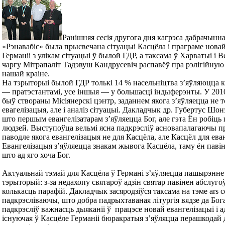
Ранішняя сесія другога дня кагрэса дабрачынна
«Рэнавабіс» была прысвечана сітуацыі Касцёла і праграме новай
Германіі з улікам сітуацыі ў былой ГДР, а таксама ў Харватыі і 
чаргу Мітрапаліт Тадэвуш Кандрусевіч распавёў пра рэлігійную
нашай краіне.
На тэрыторыі былой ГДР толькі 14 % насельніцтва з’яўляюцца ка
— пратэстантамі, усе іншыя — у большасці індыферэнты. У 2010
быў створаны Місіянерскі цэнтр, заданнем якога з’яўляецца не т
евагелізацыя, але і аналіз сітуацыі. Дакладчык др. Губертус Шон
што першым евангелізатарам з’яўляецца Бог, але гэта Ён робіць 
людзей. Выступоўца вельмі ясна падкрэсліў асновапалагаючы 
паводле якога евангелізацыя не для Касцёла, але Касцёл для ева
Евангелізацыя з’яўляецца знакам жывога Касцёла, таму ён павін
што ад яго хоча Бог.
Актуальнай тэмай для Касцёла ў Германі з’яўляецца пашырэнне
тэрыторый: з-за недахопу святароў адзін святар павінен абслуг
колькасць парафій. Дакладчык засяродзіўся таксама на тэме ars ce
падкрэсліваючы, што добра падрыхтаваная літургія вядзе да Бог
падкрэсліў важнасць дыяканіі ў працэсе новай евангелізацыі і 
існуючая ў Касцёле Германіі бюракратыя з’яўляцца перашкодай 