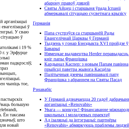
абарону правоў дзяцей
Святы Айцец і старшыня ўрада Іспаніі
абмеркавалі сітуацыю сусветнага крызісу
й арганізацыі
Германія
 евагелізацыі ў
Венгрыі. У сваю
Папа сустрэўся са старшынёй Рады
 сітуацыю ў
Евангелічнай Царквы ў Германіі
Тыдзень у гонар Бэнэдыкта XVI пройдзе ў
толікамі і 19 %
Баварыі
 г. у Эрфурце
Нямецкае выдавецтва Herder перавыдасць
олькі
кніг папы Францішка
эман падкрэсліў,
Кардынал Каспер: з новым Папам павінна
праз
прыйсці паветра жывога Касцёла
прынцып,
Палітычныя дзеячы павіншавалі папу
нгелізацыі.
Францішка з абраннем на Святы Пасад
ен чыніць тое,
Рэнавабіс
 пастырскіх
У Германіі адзначаецца 20 гадоў дабрачын
оўваць большую
арганізацыі «Renovabis»
lebrandi,
Увага — конкурс! Фінансаванне міжнаро
а. Ён таксама
школьных і моладзевых праектаў
адзначыў, што
Ад ізаляцыі да інтэграцыі: партнёры
для новай
«Renovabis» абмяркуюць праблемы людзей