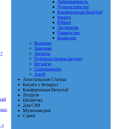
Дабрачыннасць
Душпастырства
Канферэнцыя Біскупаў
Іерархі
Юбілеі
Экуменізм
Грамадства
Каляндар
Ватыкан
Замежжа
Анонсы
 7
Публіцыстычны раздзел
Інтэрв'ю
Спецпраекты
Архіў
Апостальская Сталіца
Касцёл у Беларусі
Канферэнцыя Біскупаў
Літургія
най
Бібліятэка
Для СМІ
дных
Мультымедыя
Сэрвіс
 з