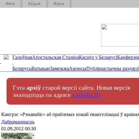
Фота
Аўдыё
Відэа
Галоўная
Апостальская Сталіца
Касцёл у Беларусі
Канферэн
.
.
Беларусь
Ватыкан
Замежжа
Анонсы
Публіцыстычны раздзел
Гэта
архіў
старой версіі сайта. Новая версія
знаходзіцца па адрасе
catholic.by
Кангрэс «Рэнавабіс» аб праблемах новай евангелізацыі ў краін
Дабрачыннасць
01.09.2012 00:30