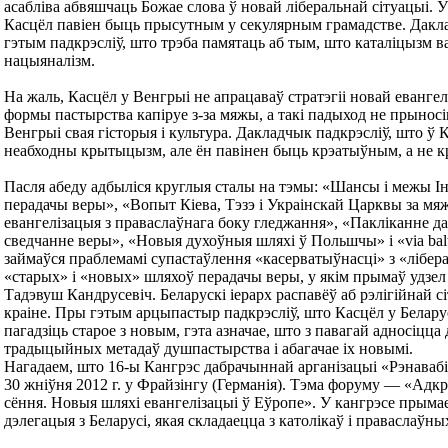
асабліва абвяшчаць Божае слова ў новай ліберальнай сітуацыі. У
Касцёл павіен быць прысутным у секулярным грамадстве. Дак
гэтым падкрэсліў, што трэба памятаць аб тым, што каталіцызм 
нацыяналізм.
На жаль, Касцёл у Венгрыі не апрацаваў стратэгіі новай евангел
формы пастырства капіруе з-за мяжы, а такі падыход не прыносіц
Венгрыі свая гісторыя і культура. Дакладчык падкрэсліў, што ў 
неабходны крытыцызм, але ён павінен быць крэатыўным, а не 
Пасля абеду адбыліся круглыя сталы на тэмы: «Шансы і межы Ін
перадачы веры», «Вопыт Кіева, Тэзэ і Украінскай Царквы за мя
евангелізацыя з праваслаўнага боку гледжання», «Пакліканне да
сведчанне веры», «Новыя духоўныя шляхі ў Польшчы» і «via balti
займаўся праблемамі супастаўлення «касерватыўнасці» з «лібера
«старых» і «новых» шляхоў перадачы веры, у якім прымаў удзел
Тадэвуш Кандрусевіч. Беларускі іерарх распавёў аб рэлігійнай с
краіне. Пры гэтым арцыпастыр падкрэсліў, што Касцёл у Белару
пагадзіць старое з новым, гэта азначае, што з павагай адносіцца 
традыцыйных метадаў душпастырства і абагачае іх новымі.
Нагадаем, што 16-ы Кангрэс дабрачыннай арганізацыі «Рэнавабі
30 жніўня 2012 г. у Фрайзінгу (Германія). Тэма форуму — «Адк
сёння. Новыя шляхі евангелізацыі ў Еўропе». У кангрэсе прыма
дэлегацыя з Беларусі, якая складаецца з католікаў і праваслаўны