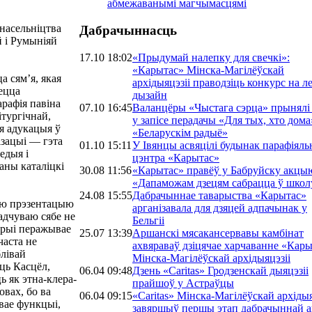
абмежаванымі магчымасцямі
 насельніцтва
Дабрачыннасць
й і Румыніяй
17.10 18:02
«Прыдумай налепку для свечкі»:
«Карытас» Мінска-Магілёўскай
а сям’я, якая
архідыяцэзіі праводзіць конкурс на 
яецца
дызайн
рафія павіна
07.10 16:45
Валанцёры «Чыстага сэрца» прынялі
ітургічнай,
у запісе перадачы «Для тых, хто дома
ая адукацыя ў
«Беларускім радыё»
ізацыі — гэта
01.10 15:11
У Івянцы асвяцілі будынак парафіяль
едыя і
цэнтра «Карытас»
ваны каталіцкі
30.08 11:56
«Карытас» правёў у Бабруйску акцы
«Дапаможам дзецям сабрацца ў школ
24.08 15:55
Дабрачыннае таварыства «Карытас»
аю прэзентацыю
арганізавала для дзяцей адпачынак у
 адчуваю сябе не
Бельгіі
грыі перажывае
25.07 13:39
Аршанскі мясакансервавы камбінат
часта не
ахвяраваў дзіцячае харчаванне «Кар
лівай
Мінска-Магілёўскай архідыяцэзіі
ць Касцёл,
06.04 09:48
Дзень «Caritas» Гродзенскай дыяцэзіі
ь як этна-клера-
прайшоў у Астраўцы
овах, бо ва
06.04 09:15
«Caritas» Мінска-Магілёўскай архідыя
вае функцыі,
завяршыў першы этап дабрачыннай а