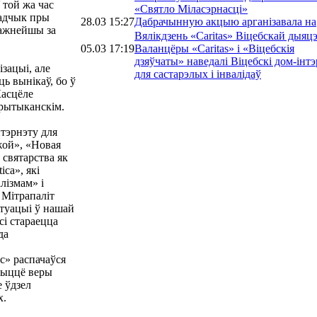
 той жа час
«Святло Міласэрнасці»
ладчык пры
28.03 15:27
Дабрачынную акцыю арганізавала на
важнейшы за
Вялікдзень «Caritas» Віцебскай дыяцэ
05.03 17:19
Валанцёры «Caritas» і «Віцебскія
дзяўчаты» наведалі Віцебскі дом-інт
ізацыі, але
для састарэлых і інвалідаў
ь вынікаў, бо ў
Касцёле
крытыканскім.
тэрнэту для
жой», «Новая
 святарства як
ca», які
лізмам» і
 Мітрапаліт
ітуацыі ў нашай
сі стараецца
да
с» распачаўся
рыццё веры
е ўдзел
х.