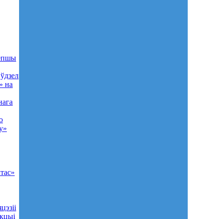
лепшы
 ўдзел
» на
нага
ю
у»
ытас»
цэзіі
кцыі