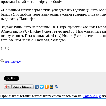
простага і глыбокага позірку любові».
«На нашым шляху веры важна ўсведамляць і адчуваць, што Бог н
баяцца Яго любіць: вера вызнаецца вуснамі і сэрцам, словам і 
падкрэсліў Пантыфік.
Заўважыўшы, што на плошчы Св. Пятра прысутнічае шмат мола
Айцец заклікаў: «Нясіце ў свет гэтую праўду: Пан жыве і ідзе ра
шляху жыцця. Гэта важная місія! (…) Нясіце ў свет сведчанне, ш
гэта дае нам надзею. Наперад, моладзь!»
(AG)
для друку
Падзяліцца…
Пры выкарыстанні матэрыялаў сайта спасылка на
Catholic.By
аба