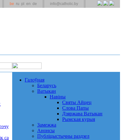
be
ru
pl
en
de
info@catholic.by
Галоўная
Беларусь
Ватыкан
Навіны
Святы Айцец
х
Слова Папы
Дзяржава Ватыкан
Рымская курыя
Замежжа
рэчу
Анонсы
Публіцыстычны раздзел
к са