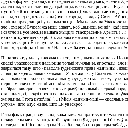
другой форме і ўзгадаў, што першымі сведкамі ўваскрасення Хр
жанчыны, якія прыйшлі да грабніцы, каб намасціць цела Езуса, і
пустой. «Яны не могуць схаваць радасці, якая вынікае з ведання
жывы, з надзеі, што перапаўняе іх сэрцы, — дадаў Святы Айцец
павінна праяўляцца і ў нашым жыцці. Мы верым ва Уваскрослага
зло і смерць! Будзем жа мець адвагу, каб „выйсці вонкі“, каб нес
і святло ва ўсе месцы нашага жыцця! Уваскрасенне Хрыста (…)
найкаштоўнейшы скарб. Як жа нам не дзяліцца з іншымі гэтым с
упэўненасцю? Ён існуе не толькі для нас — але для таго, каб яг
іншым, дзяліцца з іншымі! На гэтым базуецца наша сведчанне!»
Папа звярнуў увагу таксама на тое, што ў вызнаннях веры Новаг
сведкі ўваскрасення падаюцца толькі мужчыны, апосталы, але 
здарылася таму, што «паводле іўдзейскага права жанчыны і дзеці
лічыцца верагоднымі сведкамі». У той жа час у Евангеллях «ж
адыгрываюць ролю першага плану, фундаментальную», і ў іх па
першымі сведкамі сталі менавіта жанчыны: «Гэты факт нам кажа
выбірае паводле чалавечых крытэрыяў: першымі сведкамі нара
сталі пастухі, людзі простыя і пакорныя, а першымі сведкамі ў
жанчыны. І гэта цудоўна! (…) Місія жанчын-маці — сведчыць св
унукам, што Езус жыве, што Ён уваскрос».
Гэты факт, працягваў Папа, кажа таксама пра тое, што «жанчыны
шляху веры мелі і маюць асаблівую ролю ў адкрыванні брамаў д
наследаванні Яго, перадачы Яго аблічча, бо позірк веры заўсёды