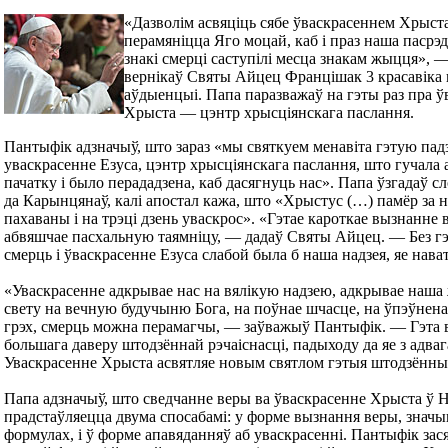
«Дазволім асвяціць сябе ўваскрасеннем Хрыста
перамяніцца Яго моцай, каб і праз наша пасрэд
знакі смерці саступілі месца знакам жыцця», —
вернікаў Святы Айцец Францішак 3 красавіка 
аўдыенцыі. Папа паразважаў на гэты раз пра ў
Хрыста — цэнтр хрысціянскага паслання.
Пантыфік адзначыў, што зараз «мы святкуем менавіта гэтую пад
уваскрасенне Езуса, цэнтр хрысціянскага паслання, што гучала 
пачатку і было перададзена, каб дасягнуць нас». Папа ўзгадаў с
да Карынцянаў, калі апостал кажа, што «Хрыстус (…) памёр за 
пахаваны і на трэці дзень уваскрос». «Гэтае кароткае вызнанне 
абвяшчае пасхальную таямніцу, — дадаў Святы Айцец. — Без гэ
смерць і ўваскрасенне Езуса слабой была б наша надзея, яе нава
«Уваскрасенне адкрывае нас на вялікую надзею, адкрывае наша
свету на вечную будучыню Бога, на поўнае шчасце, на ўпэўнена
грэх, смерць можна перамагчы, — заўважыў Пантыфік. — Гэта в
большага даверу штодзённай рэчаіснасці, падыходу да яе з адваг
Уваскрасенне Хрыста асвятляе новым святлом гэтыя штодзённыя
Папа адзначыў, што сведчанне веры ва ўваскрасенне Хрыста ў 
прадстаўляецца двума спосабамі: у форме вызнання веры, значы
формулах, і ў форме апавяданняў аб уваскрасенні. Пантыфік зася