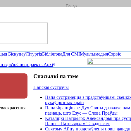
цыя Біскупаў
Літургія
Бібліятэка
Для СМІ
Мультымедыя
Сэрвіс
Інтэрв'ю
Спецпраекты
Архіў
Спасылкі па тэме
Папскія сустрэчы
Папа сустрэнецца з прадстаўнікамі свецкі
рухаў розных краін
уваскрасення
Папа Францішак: Дух Святы дазваляе нам
пазнаць, што Езус — Слова Праўды
Каталіцкі Патрыярх Александрыі пра суст
Папы з Патрыярхам Тавадрасам
Святому Айцу прадстаўлены новы даведні