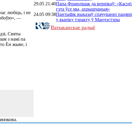
29.05 21:40
Папа Францішак да вернікаў: «Касц
гэта ўсе мы, ахрышчаныя»
ас любіць, і не
24.05 09:38
Пантыфік выказаў спачуванні пацяр
любоўю», —
у выніку тэракту ў Манчэстэры
Ватыканскае радыё
дзі, Святы
зам з намі па
то Ён жыве, і
вязкова.