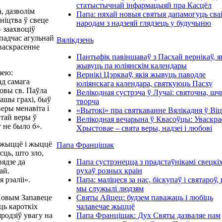
статыстычнай інфармацыяй пра Касцёл
, дазволім
Папа: няхай новыя святыя дапамогуць сва
ніцтва ў свеце
народам з надзеяй глядзець у будучыню
 заахвоціў
падчас агульнай
Вялікдзень
васкрасенне
Пантыфік павіншаваў з Пасхай вернікаў, я
жывуць па юліянскім календары
зею:
Вернікі Цэркваў, якія жывуць паводле
ад самага
юліянскага календара, святкуюць Пасху
ловы св. Паўла
Велікодная сустрэча ў Лучаі: святочна, шч
нашы грахі, быў
творча
веры менавіта і
«Вытокі» пра святкаванне Вялікадня ў Ві
тай веры ў
Велікодная вечарына ў Квасоўцы: Уваскра
т не было б».
Хрыстовае – свята веры, надзеі і любові
 жыццё і жыццё
Папа Францішак
сць, што зло,
ядзе да
Папа сустрэнецца з прадстаўнікамі свецкі
ай.
рухаў розных краін
 рэаліі».
Папа: маліцеся за нас, біскупаў і святароў, 
мы служылі людзям
Новым Запавеце
Святы Айцец: будзем паважаць і любіць
ць кароткіх
чалавечае жыццё
родзіў увагу на
Папа Францішак: Дух Святы дазваляе нам