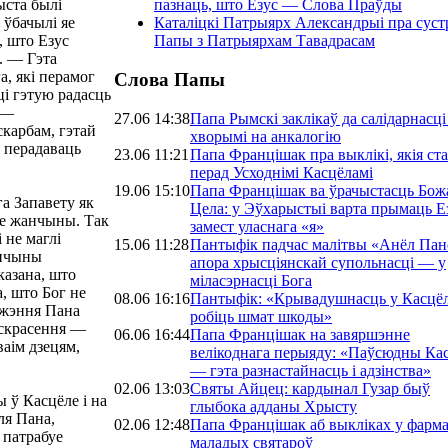
ыста былі
пазнаць, што Езус — Слова Праўды
 ўбачылі яе
Каталіцкі Патрыярх Александрыі пра суст
, што Езус
Папы з Патрыярхам Тавадрасам
. — Гэта
, які перамог
Слова Папы
ці гэтую радасць
 —
27.06 14:38
Папа Рымскі заклікаў да салідарнасці
карбам, гэтай
хворымі на анкалогію
о перадаваць
23.06 11:21
Папа Францішак пра выклікі, якія ст
перад Усходнімі Касцёламі
19.06 15:10
Папа Францішак ва ўрачыстасць Бож
а Запавету як
Цела: у Эўхарыстыі варта прымаць Е
не жанчыны. Так
замест уласнага «я»
 не маглі
15.06 11:28
Пантыфік падчас малітвы «Анёл Панс
анчыны
апора хрысціянскай супольнасці — у
казана, што
міласэрнасці Бога
, што Бог не
08.06 16:16
Пантыфік: «Крывадушнасць у Касцё
джэння Пана
робіць шмат шкоды»
васкрасення —
06.06 16:44
Папа Францішак на завяршэнне
аім дзецям,
велікоднага перыяду: «Паўсюдны Ка
— гэта разнастайнасць і адзінства»
02.06 13:03
Святы Айцец: кардынал Гузар быў
 ў Касцёле і на
глыбока адданы Хрысту
ля Пана,
02.06 12:48
Папа Францішак аб выкліках у фарм
 патрабуе
маладых святароў