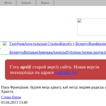
Фота
Аўдыё
Відэа
Галоўная
Апостальская Сталіца
Касцёл у Беларусі
Канферэн
.
.
Беларусь
Ватыкан
Замежжа
Анонсы
Публіцыстычны раздзел
Гэта
архіў
старой версіі сайта. Новая версія
знаходзіцца па адрасе
catholic.by
Папа Францішак: будзем мець адвагу, каб несці людзям радасць 
Хрыста
Слова Папы
03.04.2013 13:40