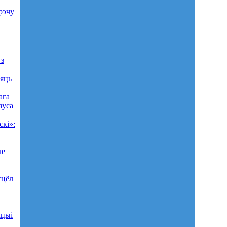
рэчу
 з
аяць
ага
зуса
кі»:
ле
сцёл
ацыі