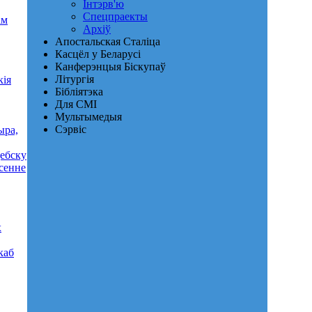
Інтэрв'ю
Спецпраекты
ім
Архіў
Апостальская Сталіца
Касцёл у Беларусі
Канферэнцыя Біскупаў
Літургія
кія
Бібліятэка
Для СМІ
Мультымедыя
Сэрвіс
ыра,
цебску
сенне
х
каб