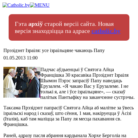
Гэта
архіў
старой версіі сайта. Новая
версія знаходзіцца па адрасе
catholic.by
Прэзідэнт Ізраіля: усе ізраільцяне чакаюць Папу
01.05.2013 11:00
Падчас аўдыенцыі ў Святога Айца
Францішка 30 красавіка Прэзідэнт Ізраіля
Шымон Пэрэс запрасіў Папу наведаць
Ерузалем. «Я чакаю Вас у Ерузалеме. І не
толькі я, але і ўсе ізраільцяне», — сказаў
палітык Пантыфіку на заканчэнне сустрэчы.
Таксама Прэзідэнт папрасіў Святога Айца аб малітве за ўвесь
ізраільскі народ і сказаў, што сёння, 1 мая, накіруецца ў Асізі
(Італія), каб там маліцца за Папу ля месца пахавання св.
Францішка.
Раней, адразу пасля абрання кардынала Хорхе Берголіа на