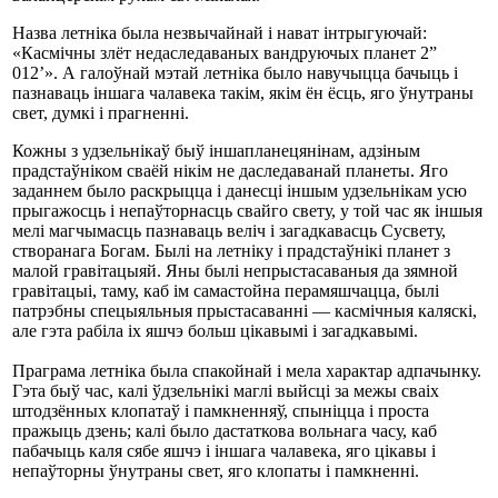
Назва летніка была незвычайнай і нават інтрыгуючай:
«Касмічны злёт недаследаваных вандруючых планет 2”
012’». А галоўнай мэтай летніка было навучыцца бачыць і
пазнаваць іншага чалавека такім, якім ён ёсць, яго ўнутраны
свет, думкі і прагненні.
Кожны з удзельнікаў быў іншапланецянінам, адзіным
прадстаўніком сваёй нікім не даследаванай планеты. Яго
заданнем было раскрыцца і данесці іншым удзельнікам усю
прыгажосць і непаўторнасць свайго свету, у той час як іншыя
мелі магчымасць пазнаваць веліч і загадкавасць Сусвету,
створанага Богам. Былі на летніку і прадстаўнікі планет з
малой гравітацыяй. Яны былі непрыстасаваныя да зямной
гравітацыі, таму, каб ім самастойна перамяшчацца, былі
патрэбны спецыяльныя прыстасаванні — касмічныя каляскі,
але гэта рабіла іх яшчэ больш цікавымі і загадкавымі.
Праграма летніка была спакойнай і мела характар адпачынку.
Гэта быў час, калі ўдзельнікі маглі выйсці за межы сваіх
штодзённых клопатаў і памкненняў, спыніцца і проста
пражыць дзень; калі было дастаткова вольнага часу, каб
пабачыць каля сябе яшчэ і іншага чалавека, яго цікавы і
непаўторны ўнутраны свет, яго клопаты і памкненні.