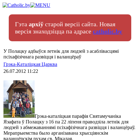
Гэта
архіў
старой версіі сайта. Новая
версія знаходзіцца па адрасе
catholic.by
У Полацку адбыўся летнік для людзей з асаблівасцямі
псіхафізічнага развіцця і валанцёраў
Грэка-Каталіцкая Царква
26.07.2012 11:22
Грэка-каталіцкая парафія Cвятамучаніка
Язафата ў Полацку з 16 па 22 ліпеня праводзіла летнік для
людзей з абмежаваннямі псіхафізічнага развіцця і валанцёраў.
Мерапрыемства было арганізавана хрысціянскім
валанцёрскім рухам св. Мікалая.