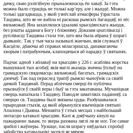
дачку, сваю рэлігійную прыналежнасць ён хаваў. За гэта
можна было страціць не толькі кар’еру, але і жыццё. Можна
толькі здагадвацца, у якой узнёслай атмасферы ўзрастала
Таццяна, што яе не вабіла ні раскоша рымскіх багаццяў, ні лёс
вяльможаў. Яна захаплялася ідэаламі хрысціянскага жыцця,
без рэшты адданага Богу і бліжняму. Доказам цнатлівасці і
руплівасці Таццяны стала тое, што яна была абрана ў шэрагі
дыяканіс. Так у тыя часы называлі жанчын, якія служылі ў
Касцёле, дбаючы аб справах міласэрнасці, дапамагаючы
хворым і патрабуючым, клапоцячыся аб парадку ў святынях.
Падчас адной з аблаваў на хрысціян у 226 г. асабліва жорстка
вышуквалі тых асобаў, якія маглі аказаць значны ўплыў на
грамадскую свядомасць: вяльможаў, багатых, грамадскіх
дзеячаў. Так пад пераслед трапіў рымскі чыноўнік са сваёй
дачкой Таццянай. Перад абліччам смерці ён публічна
прызнаўся ў сваёй веры і быў за гэта закатаваны. Мучаніцкая
смерць напаткала і Таццяну. Паводле шматлікіх паданняў, са
смерцю св. Таццяны былі звязаны цуды. Разбушавалася
прыродная стыхія, ад якой абрынуліся язычніцкія святыні
Апалона і Дыяны. Менавіта ў гэтых месцах з найбольшай
лютасцю катавалі хрысціян. Калі ж дзяўчыну кінулі на
пажыранне львам, то зверы рахмана ляглі ля яе ног. Тое самае
зрабілі і жаўнеры. Урэшце, пасля шэрагу няўдалых спробаў
забойства катавальнікі засеклі яе мячом.