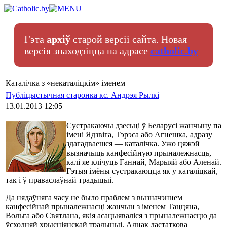
Гэта
архіў
старой версіі сайта. Новая
версія знаходзіцца па адрасе
catholic.by
Каталічка з «некаталіцкім» іменем
Публіцыстычная старонка кс. Андрэя Рылкі
13.01.2013 12:05
Сустракаючы дзесьці ў Беларусі жанчыну па
імені Ядзвіга, Тэрэса або Агнешка, адразу
здагадваешся — каталічка. Ужо цяжэй
вызначыць канфесійную прыналежнасць,
калі яе клічуць Ганнай, Марыяй або Аленай.
Гэтыя імёны сустракаюцца як у каталіцкай,
так і ў праваслаўнай традыцыі.
Да нядаўняга часу не было праблем з вызначэннем
канфесійнай прыналежнасці жанчын з іменем Таццяна,
Вольга або Святлана, якія асацыяваліся з прыналежнасцю да
ўсходняй хрысціянскай традыцыі. Аднак дастаткова