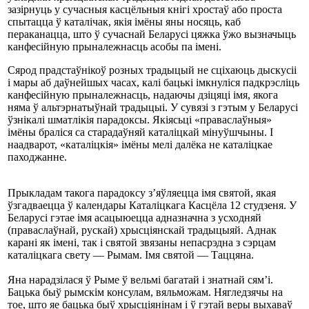
зазірнуць у сучасныя касцёльныя кнігі хростаў або проста
спытацца ў каталічак, якія імёны яны носяць, каб
пераканацца, што ў сучаснай Беларусі цяжка ўжо вызначыць
канфесійную прыналежнасць асобы па імені.
Сярод прадстаўнікоў розных традыцый не сціхаюць дыскусіі
і мары аб даўнейшых часах, калі бацькі імкнуліся падкрэсліць
канфесійную прыналежнасць, надаючы дзіцяці імя, якога
няма ў альтэрнатыўнай традыцыі. У сувязі з гэтым у Беларусі
ўзнікалі шматлікія парадоксы. Якіясьці «праваслаўныя»
імёны браліся са старадаўняй каталіцкай мінуўшчыны. І
наадварот, «каталіцкія» імёны мелі далёка не каталіцкае
паходжанне.
Прыкладам такога парадоксу з’яўляецца імя святой, якая
ўзгадваецца ў календары Каталіцкага Касцёла 12 студзеня. У
Беларусі гэтае імя асацыюецца адназначна з усходняй
(праваслаўнай, рускай) хрысціянскай традыцыяй. Аднак
карані як імені, так і святой звязаны непасрэдна з сэрцам
каталіцкага свету — Рымам. Імя святой — Таццяна.
Яна нарадзілася ў Рыме ў вельмі багатай і знатнай сям’і.
Бацька быў рымскім консулам, вяльможам. Нягледзячы на
тое, што яе бацька быў хрысціянінам і ў гэтай веры выхаваў