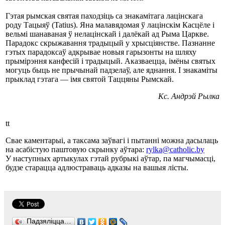
Гэтая рымская святая паходзіць са знакамітага лацінскага
роду Тацыяў (Tatius). Яна малавядомая ў лацінскім Касцёле і
вельмі шанаваная ў нелацінскай і далёкай ад Рыма Царкве.
Парадокс скрыжавання традыцый у хрысціянстве. Пазнанне
гэтых парадоксаў адкрывае новыя гарызонты на шляху
прымірэння канфесій і традыцый. Аказваецца, імёны святых
могуць быць не прычынай падзелаў, але яднання. І знакаміты
прыклад гэтага — імя святой Таццяны Рымскай.
Кс. Андрэй Рылка
tt
Свае каментарыі, а таксама заўвагі і пытанні можна дасылаць
на асабістую паштовую скрынку аўтара:
rylka@catholic.by
У наступных артыкулах гэтай рубрыкі аўтар, па магчымасці,
будзе старацца адлюстраваць адказы на вашыя лісты.
Падзяліцца…