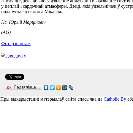
Пасля літургіі адбылося дзяленне аплаткай і выказванне свято
у цёплай і сардэчнай атмасферы. Дзеці, якія ўдзельнічалі ў суст
падарункі ад святога Мікалая.
Кс. Юрый Марціновіч
(AG)
Фотарэпартаж
для друку
Падзяліцца…
Пры выкарыстанні матэрыялаў сайта спасылка на
Catholic.By
аба