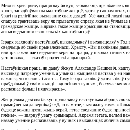
Многія хрысціяне, працягваў біскуп, забываюць пра абавязкі, які
хрост, занядбоўваючы малітоўнае жыццё, удзел у сакрамэнтах, 
ўвагі на рэлігійнае выхаванне сваіх дзяцей. Усё часцей людзі п
спакусе трактаваць веру як прыватную справу, якая не ўплывае 
грамадскае жыццё. Нярэдка такое жыццё хрысціяніна становіцц
антысведчаннем евангельскіх каштоўнасцяў.
Іерарх заахвоціў настаўнікаў, выкладчыкаў і выхавацеляў у Год 
сведчыць аб сваёй прыналежнасці Хрысту. «Вы пакліканы дава
найпрыгажэйшае сведчанне веры на працы, у школах і іншых н
установах», — сказаў гродзенскі ардынарый.
Настаўніцкая праца, як дадаў біскуп Аляксандр Кашкевіч, кашту
высілкаў, патрабуе ўмення, а ўчынкі і жыццёвая пастава ў ёй на
важныя, чым словы і жэсты. Таму іерарх заклікаў удзельнікаў с
праўдзівымі ў сваім жыцці і адносінах з вучнямі, бо сучасная мо
распазнае фальш і няшчырасць».
Жыццёвым дэвізам біскуп прапанаваў настаўнікам абраць словы
прамоўленыя да вернікаў: «Даю вам тое, чым жыву сам». «Тольк
будзеце кожны дзень жыць верай, гэтае сведчанне будзе прынос
плёны», — звярнуў увагу ардынарый. Акрамя гэтага, вельмі ва
назваў уменне распазнаваць у вучнях і выхаванцах аблічча само