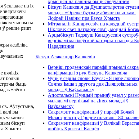
хрысціяніна павінна быць сведчаннем
я ўскладае на іх
Біскуп Кашкевіч да Душпастырства студэ
не звяртаючы
моладзі «Open»: будзьце абвяшчальнікамі
адвяргаюцца
Добрай Навіны пра Езуса Хрыста
ніякім чынам на
Мітрапаліт Кандрусевіч на каляднай сустр
а ў рэшце рэшт
Шклове: свет патрабуе сям’і, моцнай Бога
Арцыбіскуп Тадэвуш Кандрусевіч сустрэўс
вернікамі магілёўскай катэдры з нагоды Б
веры асабліва
Нараджэння
ць
авучальных
Біскуп Аляксандр Кашкевіч
Вернікі гродзенскай парафіі прынялі сакр
е вялікіх
канфірмацыі з рук біскупа Кашкевіча
ват больш
Чуць у сэрцы словы Езуса: «Я цябе люблю
устрэчы быць
Святая Імша з другога дня Дыяцэзіяльных 
ладзь «лёгка
моладзі ў Ваўкавыску
Апостальскі Нунцый прыняў удзел у размо
маладымі вернікамі на Днях моладзі ў
 св. Аўгустына,
Ваўкавыску
і калі вы
Сакрамэнт канфірмацыі ў парафіі Божай
іць чаканыя
Міласэрнасці ў Гродне прынялі 180 чалаве
жным біскуп
Сакрамэнт канфірмацыі ў Вялікай Бераста
га Хрыста.
любіць Хрыста і Касцёл