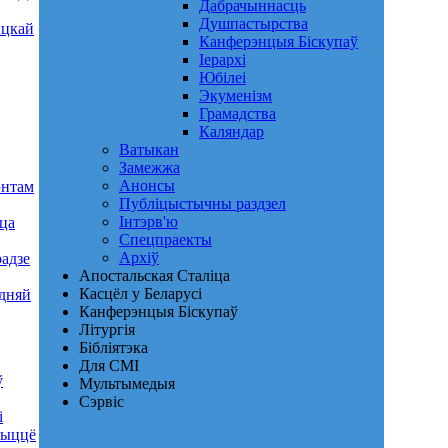
Дабрачыннасць
Душпастырства
нцкай
Канферэнцыя Біскупаў
Іерархі
Юбілеі
Экуменізм
Грамадства
Каляндар
Ватыкан
Замежжа
Анонсы
энтам
Публіцыстычны раздзел
Інтэрв'ю
цца
Спецпраекты
Архіў
адзе
Апостальская Сталіца
Касцёл у Беларусі
одняй
Канферэнцыя Біскупаў
Літургія
Бібліятэка
Для СМІ
ў
Мультымедыя
Сэрвіс
і
жыццё