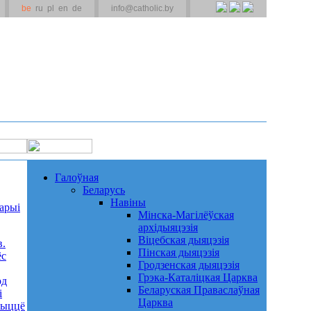
be
ru
pl
en
de
info@catholic.by
Галоўная
Беларусь
Навіны
арыі
Мінска-Магілёўская
архідыяцэзія
Віцебская дыяцэзія
в.
Пінская дыяцэзія
ёс
Гродзенская дыяцэзія
Грэка-Каталіцкая Царква
од
Беларуская Праваслаўная
і
Царква
жыццё