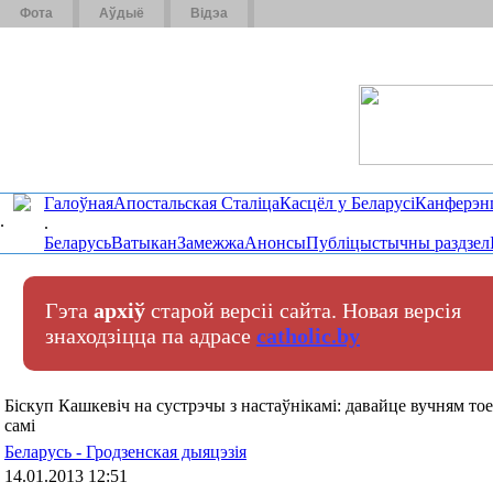
Фота
Аўдыё
Відэа
Галоўная
Апостальская Сталіца
Касцёл у Беларусі
Канферэн
.
.
Беларусь
Ватыкан
Замежжа
Анонсы
Публіцыстычны раздзел
Гэта
архіў
старой версіі сайта. Новая версія
знаходзіцца па адрасе
catholic.by
Біскуп Кашкевіч на сустрэчы з настаўнікамі: давайце вучням то
самі
Беларусь - Гродзенская дыяцэзія
14.01.2013 12:51