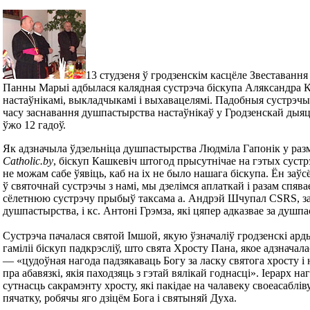
13 студзеня ў гродзенскім касцёле Звеставан
Панны Марыі адбылася калядная сустрэча біскупа Аляксандра К
настаўнікамі, выкладчыкамі і выхавацелямі. Падобныя сустрэчы
часу заснавання душпастырства настаўнікаў у Гродзенскай дыяцэз
ўжо 12 гадоў.
Як адзначыла ўдзельніца душпастырства Людміла Гапонік у разм
Сatholic.by
, біскуп Кашкевіч штогод прысутнічае на гэтых суст
не можам сабе ўявіць, каб на іх не было нашага біскупа. Ён заўс
ў святочнай сустрэчы з намі, мы дзелімся аплаткай і разам спява
сёлетнюю сустрэчу прыбыў таксама а. Андрэй Шчупал CSRS, за
душпастырства, і кс. Антоні Грэмза, які цяпер адказвае за душп
Сустрэча пачалася святой Імшой, якую ўзначаліў гродзенскі ар
гаміліі біскуп падкрэсліў, што свята Хросту Пана, якое адзначала
— «цудоўная нагода падзякаваць Богу за ласку святога хросту і 
пра абавязкі, якія паходзяць з гэтай вялікай годнасці». Іерарх на
сутнасць сакрамэнту хросту, які пакідае на чалавеку своеасаблі
пячатку, робячы яго дзіцём Бога і святыняй Духа.