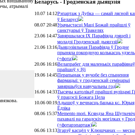
чных віншаванняў
Беларусь - Гродзенская дыяцэзія
рэчы, атрымалі
10.07 14:12
Рэпартаж з Дубка — самай лясной к
ў Беларусі
08.07 20:48
Урачыстасці Маці Божай прайшлі ў
санктуарыі ў Тракелях
23.06 14:47
Завяршылася IX Парафіяда дзяцей і
моладзі Гродзенскай дыяцэзіі
21.06 13:16
Дыяцэзіяльная Парафіяда ў Гродне
прыняла рэкордную колькасць удзель
(+фота)
20.06 16:16
Велапрабег для маленькіх парафіянаў
прайшоў у Іўі
19.06 14:45
Перапынак у вучобе без спынення
фармацыі: у гродзенскай семінарыі
завяршыўся навучальны год
16.06 14:33
Тысячы католікаў прайшлі вуліцамі 
ў працэсіі Божага Цела
вязкова.
10.06 00:19
Адышоў у вечнасць бацька кс. Юрыя
Ёдзіка
08.06 15:37
Memento mori. Ксяндза Яна Шуткевіч
пахавалі на гарадскіх могілках у Гро
(+фотарэпартаж)
06.06 13:13
Згарэў касцёл у Клюшчанах — месца