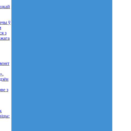
нцкай
эчы ў
м
я з
ожага
амэнт
».
дзён
ве з
к
віцы: