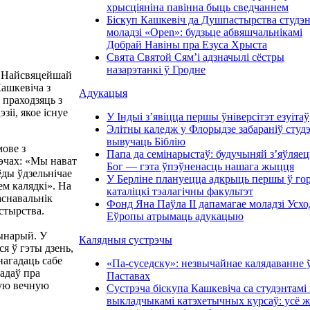
хрысціяніна павінна быць сведчаннем
Біскуп Кашкевіч да Душпастырства студэ
моладзі «Open»: будзьце абвяшчальнікамі
Добрай Навіны пра Езуса Хрыста
Свята Святой Сям’і адзначылі сёстры
назарэтанкі ў Гродне
ня Найсвяцейшай
ашкевіча з
Адукацыя
 праходзяць з
іі, якое існуе
У Індыі з’явіцца першы ўніверсітэт езуітаў
Элітны каледж у Флорыдзе забараніў студ
вывучаць Біблію
ове з
Папа да семінарыстаў: будучыняй з’яўляе
рэчах: «Мы нават
Бог — гэта ўпэўненасць нашага жыцця
ёды ўдзельнічае
У Берліне плануецца адкрыць першы ў гор
ем калядкі». На
каталіцкі тэалагічны факультэт
снавальнік
Фонд Яна Паўла ІІ дапамагае моладзі Усх
астырства.
Еўропы атрымаць адукацыю
дынарый. У
Калядныя сустрэчы
ся ў гэты дзень,
нагадаць сабе
«Па-суседску»: незвычайнае калядаванне 
гадаў пра
Паставах
вую вечную
Сустрэча біскупа Кашкевіча са студэнтамі 
выкладчыкамі катэхетычных курсаў: усё 