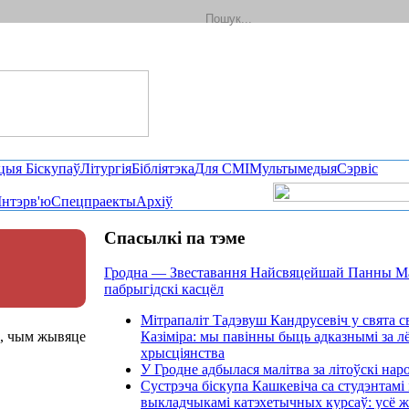
цыя Біскупаў
Літургія
Бібліятэка
Для СМІ
Мультымедыя
Сэрвіс
Інтэрв'ю
Спецпраекты
Архіў
Спасылкі па тэме
Гродна — Звеставання Найсвяцейшай Панны М
пабрыгідскі касцёл
Мітрапаліт Тадэвуш Кандрусевіч у свята с
е, чым жывяце
Казіміра: мы павінны быць адказнымі за л
хрысціянства
У Гродне адбылася малітва за літоўскі нар
Сустрэча біскупа Кашкевіча са студэнтамі 
выкладчыкамі катэхетычных курсаў: усё 