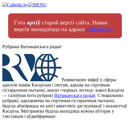
Гэта
архіў
старой версіі сайта. Новая
версія знаходзіцца па адрасе
catholic.by
Рубрыка Ватыканскага радыё
Развянчанне міфаў у сферы
адносін паміж Касцёлам і светам, адказы на спрэчныя
гістарычныя пытанні, аналіз «чорных легенд» вакол Касцёла
— галоўная мэта рубрыкі
Ватыканскага радыё
. Стваральнікі
рубрыкі, адказваючы на спрэчныя гістарычныя пытанні,
будуць абапірацца на кнігі шматлікіх даследчыкаў і апалагетаў
Касцёла. Матэрыялы будуць выходзіць кожны аўторак у
тэкставым і аўдыёфармаце.