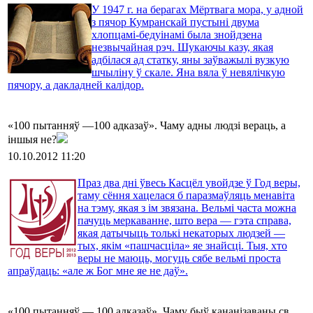
У 1947 г. на берагах Мёртвага мора, у адной
з пячор Кумранскай пустыні двума
хлопцамі-бедуінамі была знойдзена
незвычайная рэч. Шукаючы казу, якая
адбілася ад статку, яны заўважылі вузкую
шчыліну ў скале. Яна вяла ў невялічкую
пячору, а дакладней калідор.
«100 пытанняў —100 адказаў». Чаму адны людзі вераць, а
іншыя не?
10.10.2012 11:20
Праз два дні ўвесь Касцёл увойдзе ў Год веры,
таму сёння хацелася б паразмаўляць менавіта
на тэму, якая з ім звязана. Вельмі часта можна
пачуць меркаванне, што вера — гэта справа,
якая датычыць толькі некаторых людзей —
тых, якім «пашчасціла» яе знайсці. Тыя, хто
веры не маюць, могуць сябе вельмі проста
апраўдаць: «але ж Бог мне яе не даў».
«100 пытанняў — 100 адказаў». Чаму быў кананізаваны св.