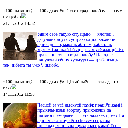
«100 пытанняў — 100 адказаў». Секс перад шлюбам — чаму
не трэба?
21.11.2012 14:32
Уявім сабе такую сітуацыю — хлопец і
дзяўчына доўга сустракаюцца, кахаюць
адно аднаго, мараць аб тым, каб стаць
мужам і жонкай і быць разам усё жыццё. Як
пражыць гэты час да шлюбу? Паводле
пануючай сёння культуры — трэба жыць
так, нібыта ты ўжо ў шлюбе.
«100 пытанняў — 100 адказаў». Ці эмбрыён — гэта адзін з
нас?
14.11.2012 11:58
Часцей за ўсё дыскусіі паміж праціўнікамі і
прыхільнікамі абортаў прыходзяць да
пытання: эмбрыён — гэта чалавек ці не? На
адным з сайтаў «Pro choice» ёсць такі
прыклад: жанчына, цяжарнасць якой была