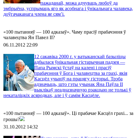
пажаданай, можа адчуваць любоў да
эмбрыёна, успрымаць яго як асобнага і ўнікальнага чалавека,
доўгачаканага члена яе сям’і.
«100 пытанняў — 100 адказаў». Чаму прасіў прабачэння ў
чалавецтва Ян Павел ІІ?
06.11.2012 22:09
12 сакавіка 2000 г. у ватыканскай базыліцы
адбылася ўнікальная гістарычная падзея —
Папа Рымскі ўстаў на калені і прасіў
прабачэння ў Бога і чалавецтва за грахі, якія
Касцёл учыніў на працягу гісторыі. Трэба
адзначыць, што гэты учынак Яна Паўла ІІ
выклікаў неадназначную рэакцыю не толькі ў
некаталіцкіх асяродках, але і ў самім Касцёле.
«100 пытанняў — 100 адказаў». Ці прабачае Касцёл грахі... за
грошы?
31.10.2012 14:32