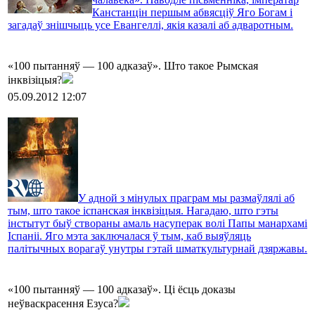
Канстанцін першым абвясціў Яго Богам і
загадаў знішчыць усе Евангеллі, якія казалі аб адваротным.
«100 пытанняў — 100 адказаў». Што такое Рымская
інквізіцыя?
05.09.2012 12:07
У адной з мінулых праграм мы размаўлялі аб
тым, што такое іспанская інквізіцыя. Нагадаю, што гэты
інстытут быў створаны амаль насуперак волі Папы манархамі
Іспаніі. Яго мэта заключалася ў тым, каб выяўляць
палітычных ворагаў унутры гэтай шматкультурнай дзяржавы.
«100 пытанняў — 100 адказаў». Ці ёсць доказы
неўваскрасення Езуса?