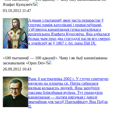
Язафат Кунцэвіч?
03.10.2012 11:47
Адным з пытанняў, якое часта перарастае ў
спрэчкі паміж католікамі і праваслаўнымі,
з’яўляецца кананізацыя грэка-каталіцкага
архіепіскапа Язафата Кунцэвіча. Яна адбылася
больш чым праз два стагоддзі пасля яго смерці,
а здзейсніў яе ў 1867 г. бл. папа Пій ІХ.
«100 пытанняў — 100 адказаў». Чаму і як быў кананізаваны
заснавальнік «Opus Dei»?
26.09.2012 10:43
Рым. 6 кастрычніка 2002 г. У гэтую сонечную
нядзелю на плошчы св. Пятра сабралася
вялікая колькасць людзей. Яны запоўнілі
таксама бліжэйшыя вуліцы. Тут праходзіла
кананізацыя — падзея нярэдкая і даволі
звычайная для часоў Пантыфікату Яна Паўла
ІІ.