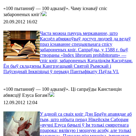
«100 пытанняў — 100 адказаў». Чаму існаваў спіс
забароненых кніг?
20.09.2012 16:02
Часта можна пачуць меркаванне, што
Касцёл абмяжоўваў доступ людзей да ведаў
праз існаванне спецыяльнага спісу
забароненых кніг. Сапраўды, у 1588 г. быў
створаны «Index librorum prohibitorum» —
спіс кніг, забароненых Каталіцкім Касцёлам.
Ён быў складзены Кангрэгацыяй Святой Рымскай і
Паўсюднай Інквізіцыі ў перыяд Пантыфікату Паўла VI.
«100 пытанняў — 100 адказаў». Ці сапраўды Канстанцін
абвясціў Езуса Богам?
12.09.2012 12:04
У адной са сваіх кніг Дэн Браўн апавядае аб
тым, што нібыта перад Нікейскім Саборам
«вучні Езуса бачылі ў Ім толькі смяротнага
прарока: вялікую і моцную асобу, але толькі
чалавека». Паводле пісьменніка, імператар