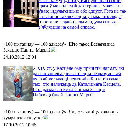
Часта кажуць, што ў Касцёле прабачэнне
грахоў можна купіць за грошы, маючы на
ўвазе індульгенцыю або адпуст. Гэта не так,
а пытанне заключаецца ў тым, што людзі
проста не ведаюць, чым індульгенцыя
з’яўляецца на самой справе.
«100 пытанняў — 100 адказаў». Што такое Беззаганнае
Зачацце Панны Марыі?
24.10.2012 12:04
У ХІХ ст. у Касцёле быў прыняты дагмат, які
да сённяшняга дня застаецца незразумелым
вялікай колькасці некатолікаў, але таксама і
тых, хто належыць да Каталіцкага Касцёла.
Гэта дагмат аб Беззаганным Зачацці
Найсвяцейшай Панны Марыі.
«100 пытанняў — 100 адказаў». Якую таямніцу хаваюць
кумранскія скруткі?
17.10.2012 10:46