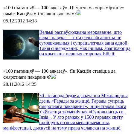
«100 пытанняў — 100 адказаў». Ці магчыма «прымірэнне»
паміж Касцёлам і эвалюцыянізмам?
05.12.2012 14:18
Вельмі распаўсюджана меркаванне, што
вера і навука — гэта рэчы абсалютна не
сумяшчальныя і супрацьлеглыя адна адной.
Такія сцвярджэнні, між іншым, абапіраюцца
на крытыцы першых старонак Бібліі.
«100 пытанняў — 100 адказаў». Як Касцёл ставіцца да
смяротнага пакарання?
28.11.2012 14:25
30 лістапада будзе адзначацца Міжнародны
дзень «Гарады за жыццё. Гарады супраць
смяротнага пакарання», ініцыятарам якога
з’яўляецца экуменічная «Супольнасць св.
Ідзія». У яго рамках у 1500 гарадах свету
пройдуць розныя мерапрыемствы,
маніфестацыі, дыскусіі на тэму права чалавека на жыццё.